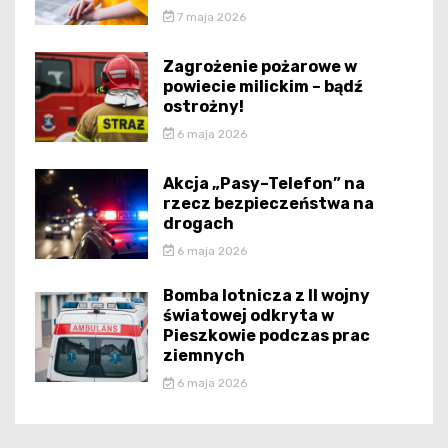
7 maja 2026
Zagrożenie pożarowe w
powiecie milickim – bądź
ostrożny!
6 maja 2026
Akcja „Pasy–Telefon” na
rzecz bezpieczeństwa na
drogach
6 maja 2026
Bomba lotnicza z II wojny
światowej odkryta w
Pieszkowie podczas prac
ziemnych
6 maja 2026