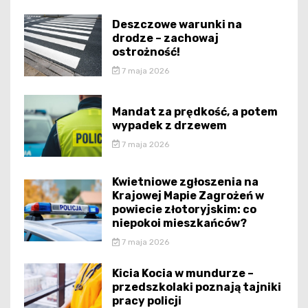
Deszczowe warunki na
drodze – zachowaj
ostrożność!
7 maja 2026
Mandat za prędkość, a potem
wypadek z drzewem
7 maja 2026
Kwietniowe zgłoszenia na
Krajowej Mapie Zagrożeń w
powiecie złotoryjskim: co
niepokoi mieszkańców?
7 maja 2026
Kicia Kocia w mundurze –
przedszkolaki poznają tajniki
pracy policji