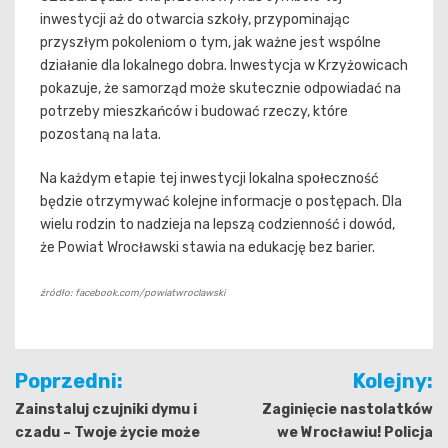
inwestycji aż do otwarcia szkoły, przypominając
przyszłym pokoleniom o tym, jak ważne jest wspólne
działanie dla lokalnego dobra. Inwestycja w Krzyżowicach
pokazuje, że samorząd może skutecznie odpowiadać na
potrzeby mieszkańców i budować rzeczy, które
pozostaną na lata.
Na każdym etapie tej inwestycji lokalna społeczność
będzie otrzymywać kolejne informacje o postępach. Dla
wielu rodzin to nadzieja na lepszą codzienność i dowód,
że Powiat Wrocławski stawia na edukację bez barier.
źródło: facebook.com/powiatwroclawski
Nawigacja
Poprzedni:
Kolejny:
wpisu
Zainstaluj czujniki dymu i
Zaginięcie nastolatków
czadu – Twoje życie może
we Wrocławiu! Policja