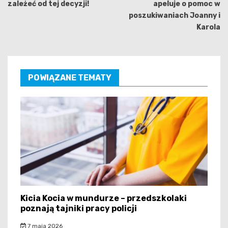
zależeć od tej decyzji!
apeluje o pomoc w
poszukiwaniach Joanny i
Karola
POWIĄZANE TEMATY
Kicia Kocia w mundurze – przedszkolaki
poznają tajniki pracy policji
7 maja 2026