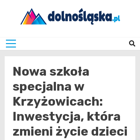
Skip
to
content
Twoje źrodło informacji z Dolnego Śląska
Dolno
Nowa szkoła
specjalna w
Krzyżowicach:
Inwestycja, która
zmieni życie dzieci