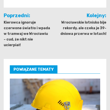
Nawigacja
Poprzedni:
Kolejny:
wpisu
Kierowca ignoruje
Wrocławskie lotnisko bije
czerwone światło i wpada
rekordy, ale czeka je 39-
w tramwaj we Wrocławiu
dniowa przerwa w lotach!
– cud, że nikt nie
ucierpiał!
POWIĄZANE TEMATY