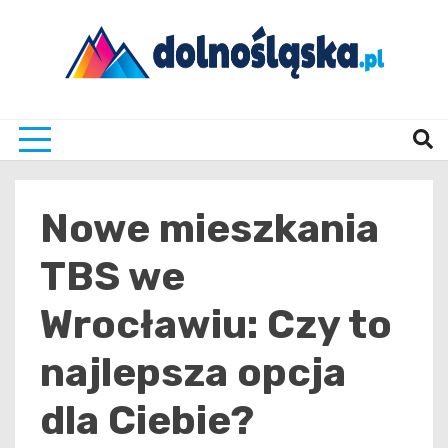
Skip
to
content
Twoje źrodło informacji z Dolnego Śląska
Dolno
Nowe mieszkania
TBS we
Wrocławiu: Czy to
najlepsza opcja
dla Ciebie?