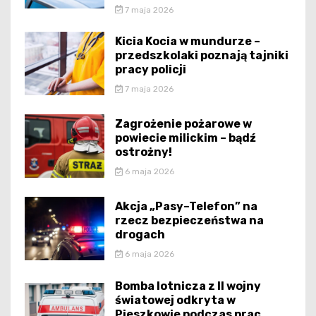
7 maja 2026
Kicia Kocia w mundurze –
przedszkolaki poznają tajniki
pracy policji
7 maja 2026
Zagrożenie pożarowe w
powiecie milickim – bądź
ostrożny!
6 maja 2026
Akcja „Pasy–Telefon” na
rzecz bezpieczeństwa na
drogach
6 maja 2026
Bomba lotnicza z II wojny
światowej odkryta w
Pieszkowie podczas prac