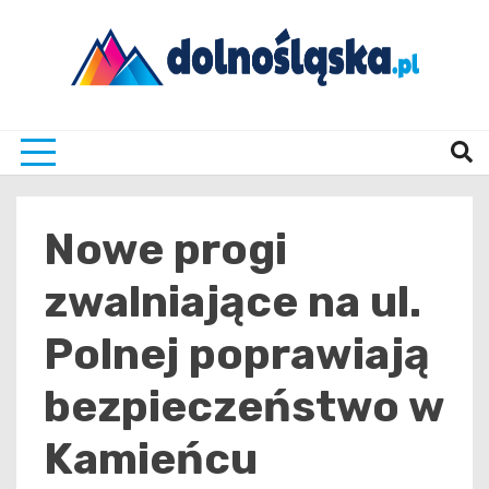
Skip
to
content
Twoje źrodło informacji z Dolnego Śląska
Dolno
Nowe progi
zwalniające na ul.
Polnej poprawiają
bezpieczeństwo w
Kamieńcu