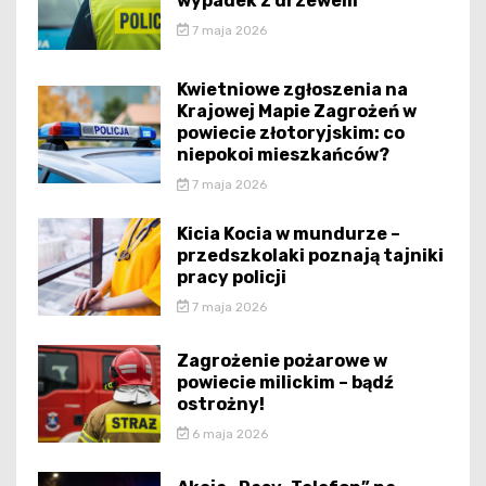
wypadek z drzewem
7 maja 2026
Kwietniowe zgłoszenia na
Krajowej Mapie Zagrożeń w
powiecie złotoryjskim: co
niepokoi mieszkańców?
7 maja 2026
Kicia Kocia w mundurze –
przedszkolaki poznają tajniki
pracy policji
7 maja 2026
Zagrożenie pożarowe w
powiecie milickim – bądź
ostrożny!
6 maja 2026