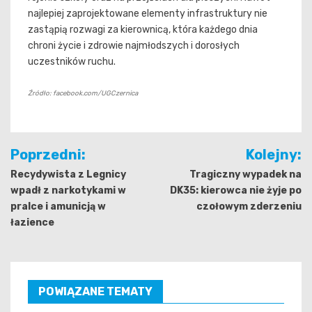
najlepiej zaprojektowane elementy infrastruktury nie
zastąpią rozwagi za kierownicą, która każdego dnia
chroni życie i zdrowie najmłodszych i dorosłych
uczestników ruchu.
Źródło: facebook.com/UGCzernica
Nawigacja
Poprzedni:
Kolejny:
wpisu
Recydywista z Legnicy
Tragiczny wypadek na
wpadł z narkotykami w
DK35: kierowca nie żyje po
pralce i amunicją w
czołowym zderzeniu
łazience
POWIĄZANE TEMATY