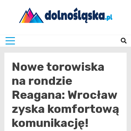
Skip
to
content
Twoje źrodło informacji z Dolnego Śląska
Dolno
Nowe torowiska
na rondzie
Reagana: Wrocław
zyska komfortową
komunikację!