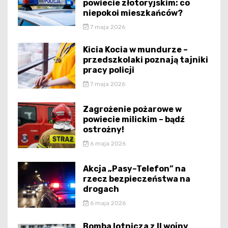
powiecie złotoryjskim: co
niepokoi mieszkańców?
7 maja 2026
Kicia Kocia w mundurze –
przedszkolaki poznają tajniki
pracy policji
7 maja 2026
Zagrożenie pożarowe w
powiecie milickim – bądź
ostrożny!
6 maja 2026
Akcja „Pasy–Telefon” na
rzecz bezpieczeństwa na
drogach
6 maja 2026
Bomba lotnicza z II wojny