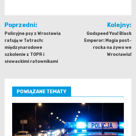
Nawigacja
Poprzedni:
Kolejny:
wpisu
Policyjne psy z Wrocławia
Godspeed You! Black
ratują w Tatrach:
Emperor: Magia post-
międzynarodowe
rocka na żywo we
szkolenie z TOPR i
Wrocławiu!
słowackimi ratownikami
POWIĄZANE TEMATY