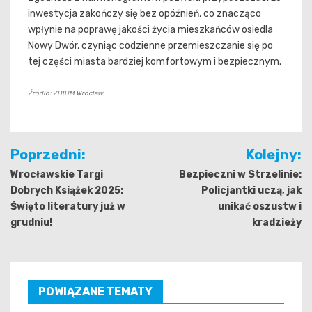
inwestycja zakończy się bez opóźnień, co znacząco
wpłynie na poprawę jakości życia mieszkańców osiedla
Nowy Dwór, czyniąc codzienne przemieszczanie się po
tej części miasta bardziej komfortowym i bezpiecznym.
Źródło: ZDIUM Wrocław
Nawigacja
Poprzedni:
Kolejny:
wpisu
Wrocławskie Targi
Bezpieczni w Strzelinie:
Dobrych Książek 2025:
Policjantki uczą, jak
Święto literatury już w
unikać oszustw i
grudniu!
kradzieży
POWIĄZANE TEMATY