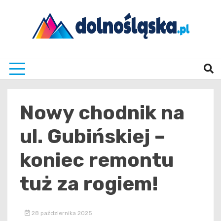
Skip
to
content
Twoje źrodło informacji z Dolnego Śląska
Dolno
Nowy chodnik na
ul. Gubińskiej –
koniec remontu
tuż za rogiem!
28 października 2025