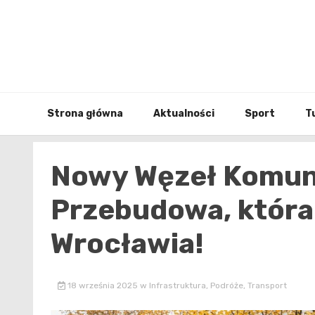
Skip
to
content
Strona główna
Aktualności
Sport
T
Nowy Węzeł Komuni
Przebudowa, która
Wrocławia!
18 września 2025
w
Infrastruktura
,
Podróże
,
Transport