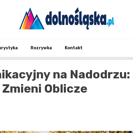
Twoje źrodło informacji z Dolnego Śląska
Dolno
urystyka
Rozrywka
Kontakt
kacyjny na Nadodrzu:
 Zmieni Oblicze