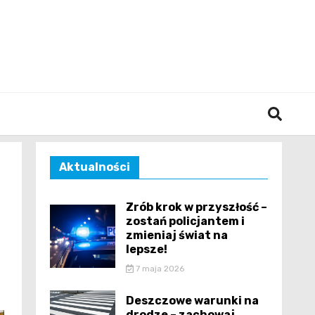
śląska
Aktualności
Zrób krok w przyszłość –
zostań policjantem i
zmieniaj świat na
lepsze!
7 maja 2026
Deszczowe warunki na
drodze – zachowaj