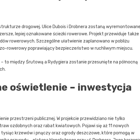
strukturze drogowej. Ulice Dubois i Drobnera zostaną wyremontowan
zersze, lepiej oznakowane ścieżki rowerowe. Projekt przewiduje także
zdów rowerowych. Szczególne ułatwienie zaplanowano w pobliżu
szo-rowerowy poprawiający bezpieczeństwo w ruchliwym miejscu.
icę – to między Śrutową a Rydygiera zostanie przesunięte na północną
ch.
e oświetlenie – inwestycja
e przestrzeni publicznej. W projekcie przewidziano nie tylko
 traw ozdobnych oraz rabat kwiatowych. Pojawi się aż 11 nowych
 tysiąc krzewów i pnączy oraz ogrody deszczowe, które pomogą w