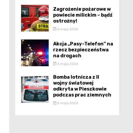
Zagrożenie pożarowe w
powiecie milickim – bądź
ostrożny!
6 maja 2026
Akcja „Pasy–Telefon” na
rzecz bezpieczeństwa
na drogach
6 maja 2026
Bomba lotnicza z II
wojny światowej
odkryta w Pieszkowie
podczas prac ziemnych
6 maja 2026