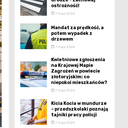
ostrożność!
7 maja 2026
Mandat za prędkość, a
potem wypadek z
drzewem
7 maja 2026
Kwietniowe zgłoszenia
na Krajowej Mapie
Zagrożeń w powiecie
złotoryjskim: co
niepokoi mieszkańców?
7 maja 2026
Kicia Kocia w mundurze
– przedszkolaki poznają
tajniki pracy policji
7 maja 2026