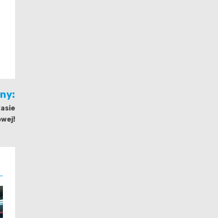
jny:
rasie
wej!