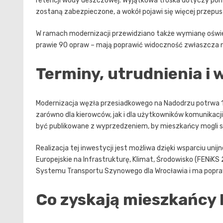
retencji wody deszczowej. Wyjątkowa troska dotyczy pomni
zostaną zabezpieczone, a wokół pojawi się więcej przepusz
W ramach modernizacji przewidziano także wymianę oświet
prawie 90 opraw – mają poprawić widoczność zwłaszcza na
Terminy, utrudnienia i 
Modernizacja węzła przesiadkowego na Nadodrzu potrwa 18
zarówno dla kierowców, jak i dla użytkowników komunikacj
być publikowane z wyprzedzeniem, by mieszkańcy mogli s
Realizacja tej inwestycji jest możliwa dzięki wsparciu u
Europejskie na Infrastrukturę, Klimat, Środowisko (FENiK
Systemu Transportu Szynowego dla Wrocławia i ma poprawi
Co zyskają mieszkańcy