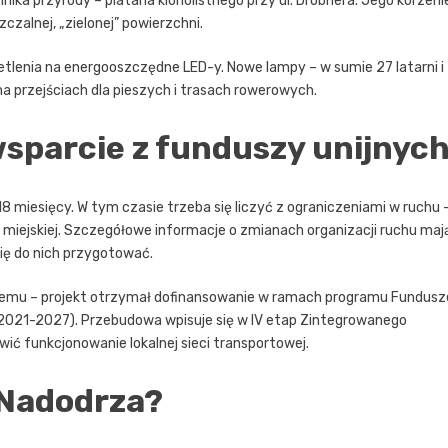
ka przyrody – platana klonolistnego przy ul. Drobnera. Jego korzeni
czalnej, „zielonej” powierzchni.
lenia na energooszczędne LED-y. Nowe lampy – w sumie 27 latarni i
 przejściach dla pieszych i trasach rowerowych.
wsparcie z funduszy unijnyc
 miesięcy. W tym czasie trzeba się liczyć z ograniczeniami w ruchu 
i miejskiej. Szczegółowe informacje o zmianach organizacji ruchu maj
ię do nich przygotować.
nijnemu – projekt otrzymał dofinansowanie w ramach programu Fundusz
S 2021-2027). Przebudowa wpisuje się w IV etap Zintegrowanego
ć funkcjonowanie lokalnej sieci transportowej.
 Nadodrza?