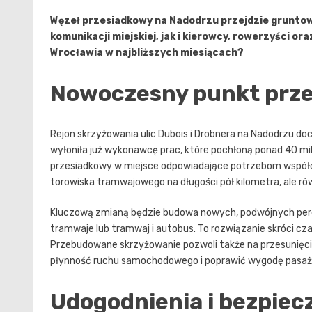
Węzeł przesiadkowy na Nadodrzu przejdzie grunto
komunikacji miejskiej, jak i kierowcy, rowerzyści or
Wrocławia w najbliższych miesiącach?
Nowoczesny punkt przes
Rejon skrzyżowania ulic Dubois i Drobnera na Nadodrzu do
wyłoniła już wykonawcę prac, które pochłoną ponad 40 m
przesiadkowy w miejsce odpowiadające potrzebom współc
torowiska tramwajowego na długości pół kilometra, ale rów
Kluczową zmianą będzie budowa nowych, podwójnych per
tramwaje lub tramwaj i autobus. To rozwiązanie skróci cz
Przebudowane skrzyżowanie pozwoli także na przesunięci
płynność ruchu samochodowego i poprawić wygodę pasaż
Udogodnienia i bezpiec