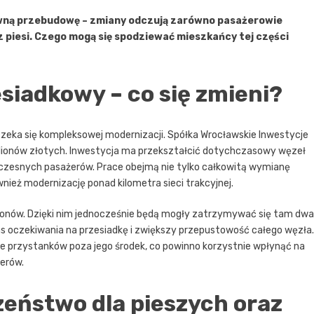
wną przebudowę – zmiany odczują zarówno pasażerowie
az piesi. Czego mogą się spodziewać mieszkańcy tej części
iadkowy – co się zmieni?
czeka się kompleksowej modernizacji. Spółka Wrocławskie Inwestycje
ilionów złotych. Inwestycja ma przekształcić dotychczasowy węzeł
zesnych pasażerów. Prace obejmą nie tylko całkowitą wymianę
nież modernizację ponad kilometra sieci trakcyjnej.
onów. Dzięki nim jednocześnie będą mogły zatrzymywać się tam dwa
as oczekiwania na przesiadkę i zwiększy przepustowość całego węzła.
e przystanków poza jego środek, co powinno korzystnie wpłynąć na
erów.
zeństwo dla pieszych oraz