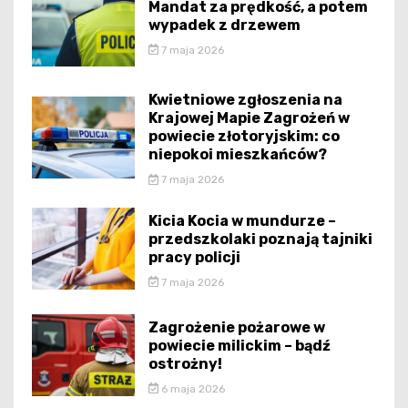
Mandat za prędkość, a potem
wypadek z drzewem
7 maja 2026
Kwietniowe zgłoszenia na
Krajowej Mapie Zagrożeń w
powiecie złotoryjskim: co
niepokoi mieszkańców?
7 maja 2026
Kicia Kocia w mundurze –
przedszkolaki poznają tajniki
pracy policji
7 maja 2026
Zagrożenie pożarowe w
powiecie milickim – bądź
ostrożny!
6 maja 2026