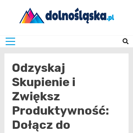
Skip
to
content
Twoje źrodło informacji z Dolnego Śląska
Dolno
Odzyskaj
Skupienie i
Zwiększ
Produktywność:
Dołącz do