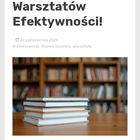
Warsztatów
Efektywności!
20 października 2025
w
Efektywność
,
Rozwój Osobisty
,
Warsztaty