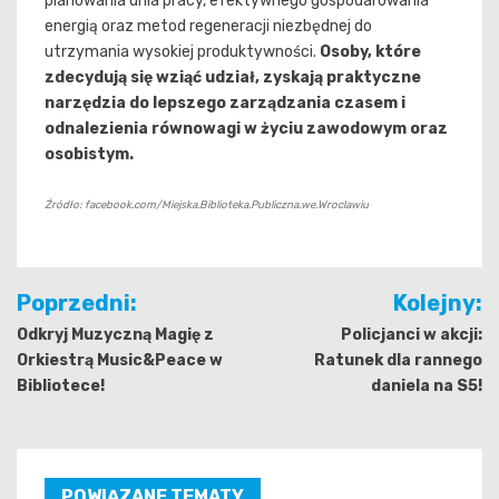
planowania dnia pracy, efektywnego gospodarowania
energią oraz metod regeneracji niezbędnej do
utrzymania wysokiej produktywności.
Osoby, które
zdecydują się wziąć udział, zyskają praktyczne
narzędzia do lepszego zarządzania czasem i
odnalezienia równowagi w życiu zawodowym oraz
osobistym.
Źródło: facebook.com/Miejska.Biblioteka.Publiczna.we.Wroclawiu
Nawigacja
Poprzedni:
Kolejny:
wpisu
Odkryj Muzyczną Magię z
Policjanci w akcji:
Orkiestrą Music&Peace w
Ratunek dla rannego
Bibliotece!
daniela na S5!
POWIĄZANE TEMATY