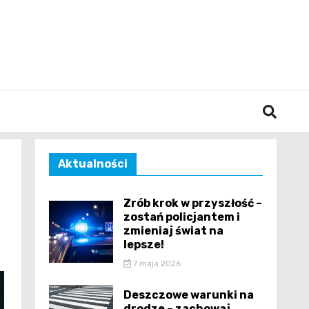
śląska
Aktualności
Zrób krok w przyszłość –
zostań policjantem i
zmieniaj świat na
lepsze!
7 maja 2026
Deszczowe warunki na
drodze – zachowaj