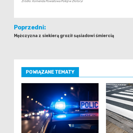
Źródło: Komenda Powiatowa Policji w Złotoryi
Nawigacja
Poprzedni:
wpisu
Mężczyzna z siekierą groził sąsiadowi śmiercią
POWIĄZANE TEMATY