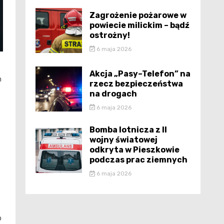
Zagrożenie pożarowe w
powiecie milickim – bądź
ostrożny!
6 maja 2026
Akcja „Pasy–Telefon” na
h
rzecz bezpieczeństwa
na drogach
6 maja 2026
Bomba lotnicza z II
wojny światowej
odkryta w Pieszkowie
podczas prac ziemnych
6 maja 2026
o