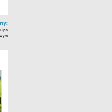
jny:
lu po
owym