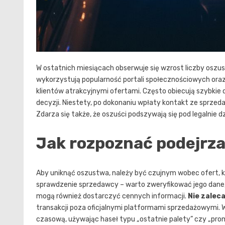
W ostatnich miesiącach obserwuje się wzrost liczby oszu
wykorzystują popularność portali społecznościowych ora
klientów atrakcyjnymi ofertami. Często obiecują szybkie 
decyzji. Niestety, po dokonaniu wpłaty kontakt ze sprzed
Zdarza się także, że oszuści podszywają się pod legalnie dz
Jak rozpoznać podejrza
Aby uniknąć oszustwa, należy być czujnym wobec ofert, kt
sprawdzenie sprzedawcy – warto zweryfikować jego dane, ta
mogą również dostarczyć cennych informacji.
Nie zaleca
transakcji poza oficjalnymi platformami sprzedażowymi. 
czasową, używając haseł typu „ostatnie palety” czy „promo