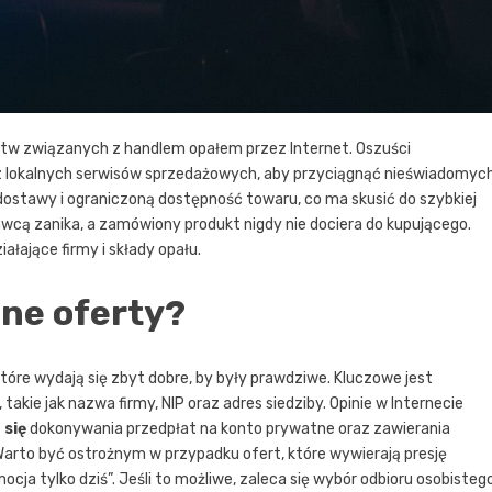
stw związanych z handlem opałem przez Internet. Oszuści
z lokalnych serwisów sprzedażowych, aby przyciągnąć nieświadomyc
dostawy i ograniczoną dostępność towaru, co ma skusić do szybkiej
awcą zanika, a zamówiony produkt nigdy nie dociera do kupującego.
iałające firmy i składy opału.
ne oferty?
óre wydają się zbyt dobre, by były prawdziwe. Kluczowe jest
kie jak nazwa firmy, NIP oraz adres siedziby. Opinie w Internecie
 się
dokonywania przedpłat na konto prywatne oraz zawierania
Warto być ostrożnym w przypadku ofert, które wywierają presję
cja tylko dziś”. Jeśli to możliwe, zaleca się wybór odbioru osobisteg