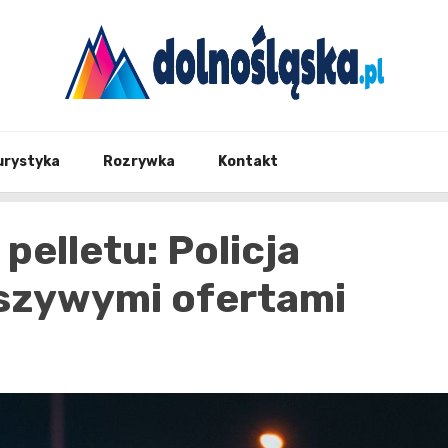
Twoje źrodło informacji z Dolnego Śląska
Dolno
urystyka
Rozrywka
Kontakt
pelletu: Policja
łszywymi ofertami