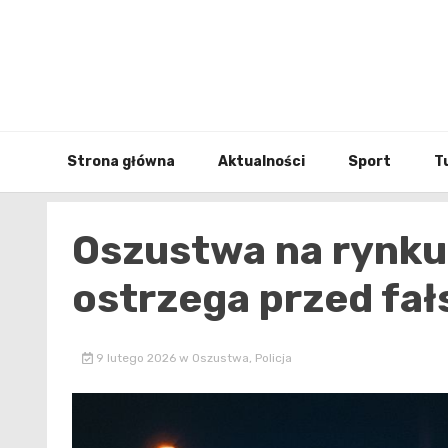
Skip
to
content
Strona główna
Aktualności
Sport
T
Oszustwa na rynku 
ostrzega przed fa
9 lutego 2026
w
Oszustwa
,
Policja