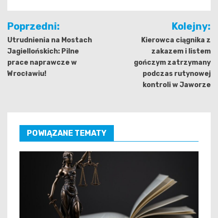
Nawigacja
Poprzedni:
Kolejny:
wpisu
Utrudnienia na Mostach
Kierowca ciągnika z
Jagiellońskich: Pilne
zakazem i listem
prace naprawcze w
gończym zatrzymany
Wrocławiu!
podczas rutynowej
kontroli w Jaworze
POWIĄZANE TEMATY