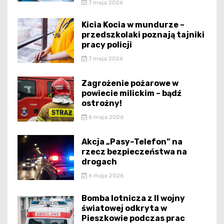
7 maja 2026
Kicia Kocia w mundurze –
przedszkolaki poznają tajniki
pracy policji
7 maja 2026
Zagrożenie pożarowe w
powiecie milickim – bądź
ostrożny!
6 maja 2026
Akcja „Pasy–Telefon” na
rzecz bezpieczeństwa na
drogach
6 maja 2026
Bomba lotnicza z II wojny
światowej odkryta w
Pieszkowie podczas prac