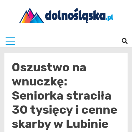
Skip
to
content
Twoje źrodło informacji z Dolnego Śląska
Dolno
Oszustwo na
wnuczkę:
Seniorka straciła
30 tysięcy i cenne
skarby w Lubinie