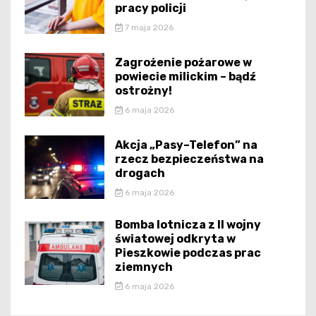
pracy policji
7 maja 2026
Zagrożenie pożarowe w
powiecie milickim – bądź
ostrożny!
6 maja 2026
Akcja „Pasy–Telefon” na
rzecz bezpieczeństwa na
drogach
6 maja 2026
Bomba lotnicza z II wojny
światowej odkryta w
Pieszkowie podczas prac
ziemnych
6 maja 2026