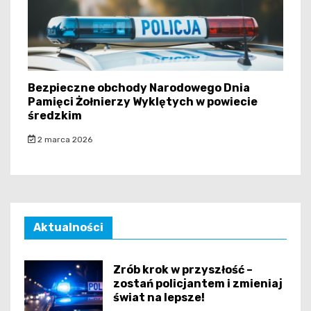
Bezpieczne obchody Narodowego Dnia
Pamięci Żołnierzy Wyklętych w powiecie
średzkim
2 marca 2026
Aktualności
Zrób krok w przyszłość –
zostań policjantem i zmieniaj
świat na lepsze!