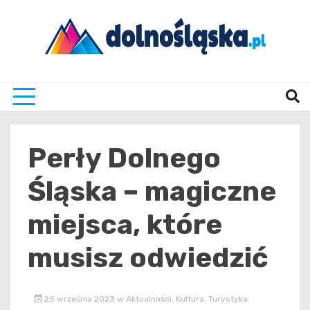
Skip
to
content
Twoje źrodło informacji z Dolnego Śląska
Dolno
Perły Dolnego
Śląska – magiczne
miejsca, które
musisz odwiedzić
25 września 2023
w
Aktualności
,
Kultura
,
Turystyka