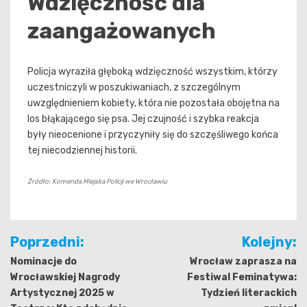
Wdzięczność dla
zaangażowanych
Policja wyraziła głęboką wdzięczność wszystkim, którzy
uczestniczyli w poszukiwaniach, z szczególnym
uwzględnieniem kobiety, która nie pozostała obojętna na
los błąkającego się psa. Jej czujność i szybka reakcja
były nieocenione i przyczyniły się do szczęśliwego końca
tej niecodziennej historii.
Źródło: Komenda Miejska Policji we Wrocławiu
Nawigacja
Poprzedni:
Kolejny:
wpisu
Nominacje do
Wrocław zaprasza na
Wrocławskiej Nagrody
Festiwal Feminatywa:
Artystycznej 2025 w
Tydzień literackich