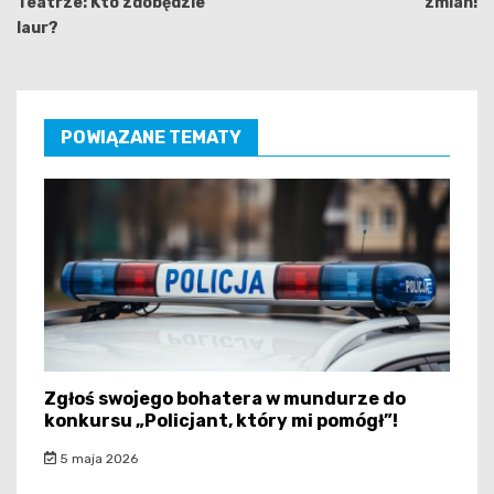
Teatrze: Kto zdobędzie
zmian!
laur?
POWIĄZANE TEMATY
Zgłoś swojego bohatera w mundurze do
konkursu „Policjant, który mi pomógł”!
5 maja 2026