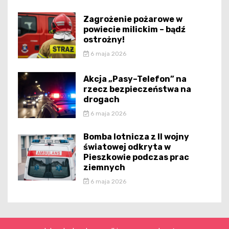
Zagrożenie pożarowe w
powiecie milickim – bądź
ostrożny!
6 maja 2026
Akcja „Pasy–Telefon” na
rzecz bezpieczeństwa na
drogach
6 maja 2026
Bomba lotnicza z II wojny
światowej odkryta w
Pieszkowie podczas prac
ziemnych
6 maja 2026