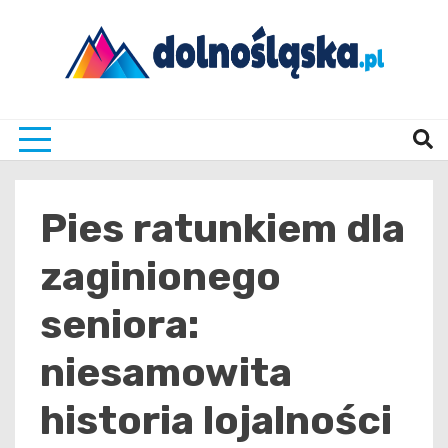
Skip
to
content
Twoje źrodło informacji z Dolnego Śląska
Dolno
Pies ratunkiem dla
zaginionego
seniora:
niesamowita
historia lojalności