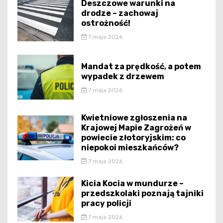
Deszczowe warunki na
drodze – zachowaj
ostrożność!
7 maja 2026
Mandat za prędkość, a potem
wypadek z drzewem
7 maja 2026
Kwietniowe zgłoszenia na
Krajowej Mapie Zagrożeń w
powiecie złotoryjskim: co
niepokoi mieszkańców?
7 maja 2026
Kicia Kocia w mundurze –
przedszkolaki poznają tajniki
pracy policji
7 maja 2026