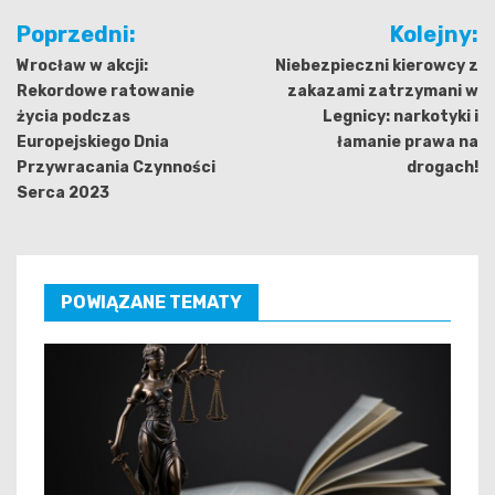
Nawigacja
Poprzedni:
Kolejny:
wpisu
Wrocław w akcji:
Niebezpieczni kierowcy z
Rekordowe ratowanie
zakazami zatrzymani w
życia podczas
Legnicy: narkotyki i
Europejskiego Dnia
łamanie prawa na
Przywracania Czynności
drogach!
Serca 2023
POWIĄZANE TEMATY