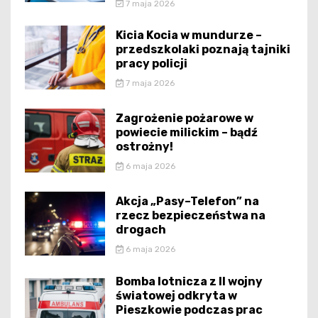
7 maja 2026
Kicia Kocia w mundurze –
przedszkolaki poznają tajniki
pracy policji
7 maja 2026
Zagrożenie pożarowe w
powiecie milickim – bądź
ostrożny!
6 maja 2026
Akcja „Pasy–Telefon” na
rzecz bezpieczeństwa na
drogach
6 maja 2026
Bomba lotnicza z II wojny
światowej odkryta w
Pieszkowie podczas prac