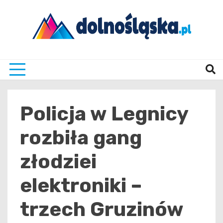
Skip
to
content
Twoje źrodło informacji z Dolnego Śląska
Dolno
Policja w Legnicy
rozbiła gang
złodziei
elektroniki –
trzech Gruzinów