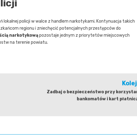
icji
 lokalnej policji w walce z handlem narkotykami. Kontynuacja takich
szkańcom regionu i zniechęcić potencjalnych przestępców do
ścią narkotykową
pozostaje jednym z priorytetów miejscowych
pstw na terenie powiatu.
Kole
Zadbaj o bezpieczeństwo przy korzystan
bankomatów i kart płatnic