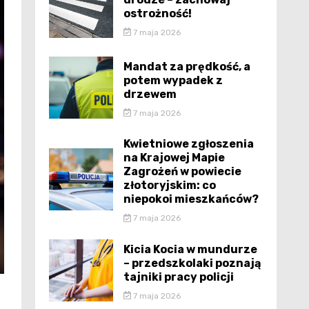
ostrożność!
7 maja 2026
Mandat za prędkość, a
potem wypadek z
drzewem
7 maja 2026
Kwietniowe zgłoszenia
na Krajowej Mapie
Zagrożeń w powiecie
złotoryjskim: co
niepokoi mieszkańców?
7 maja 2026
Kicia Kocia w mundurze
– przedszkolaki poznają
tajniki pracy policji
7 maja 2026