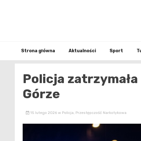
Skip
to
content
Strona główna
Aktualności
Sport
T
Policja zatrzymała
Górze
15 lutego 2026
w
Policja
,
Przestępczość Narkotykowa