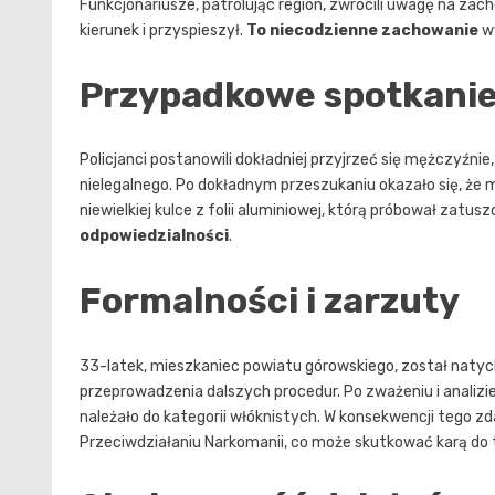
Funkcjonariusze, patrolując region, zwrócili uwagę na za
kierunek i przyspieszył.
To niecodzienne zachowanie
wy
Przypadkowe spotkanie
Policjanci postanowili dokładniej przyjrzeć się mężczyźn
nielegalnego. Po dokładnym przeszukaniu okazało się, że 
niewielkiej kulce z folii aluminiowej, którą próbował zatu
odpowiedzialności
.
Formalności i zarzuty
33-latek, mieszkaniec powiatu górowskiego, został naty
przeprowadzenia dalszych procedur. Po zważeniu i analizie 
należało do kategorii włóknistych. W konsekwencji tego zd
Przeciwdziałaniu Narkomanii, co może skutkować karą do t