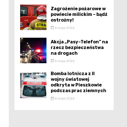
ł
Zagrożenie pożarowe w
powiecie milickim – bądź
ostrożny!
6 maja 2026
Akcja „Pasy–Telefon” na
rzecz bezpieczeństwa
na drogach
6 maja 2026
Bomba lotnicza z II
wojny światowej
odkryta w Pieszkowie
podczas prac ziemnych
6 maja 2026