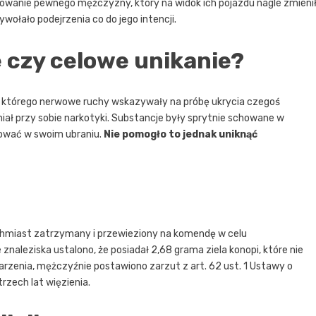
chowanie pewnego mężczyzny, który na widok ich pojazdu nagle zmieni
wołało podejrzenia co do jego intencji.
 czy celowe unikanie?
ie, którego nerwowe ruchy wskazywały na próbę ukrycia czegoś
miał przy sobie narkotyki. Substancje były sprytnie schowane w
szować w swoim ubraniu.
Nie pomogło to jednak uniknąć
chmiast zatrzymany i przewieziony na komendę w celu
znaleziska ustalono, że posiadał 2,68 grama ziela konopi, które nie
arzenia, mężczyźnie postawiono zarzut z art. 62 ust. 1 Ustawy o
rzech lat więzienia.