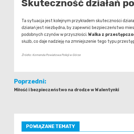
Skuteczność działań pol
Ta sytuacja jest kolejnym przykładem skuteczności działań
działań jest niezbędna, by zapewnić bezpieczeństwo mie
podobnych czynów w przyszłości.
Walka z przestępczo
służb, co daje nadzieję na zmniejszenie tego typu przestę
Źródło: Komenda Powiatowa Policji w Górze
Nawigacja
Poprzedni:
wpisu
Miłość i bezpieczeństwo na drodze w Walentynki
POWIĄZANE TEMATY