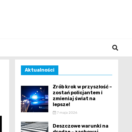
śląska
Aktualności
Zrób krok w przyszłość –
zostań policjantem i
zmieniaj świat na
lepsze!
7 maja 2026
Deszczowe warunki na
drodze – zachowaj