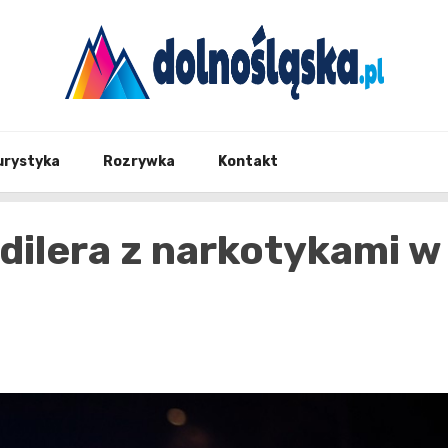
Twoje źrodło informacji z Dolnego Śląska
Dolno
urystyka
Rozrywka
Kontakt
 dilera z narkotykami w