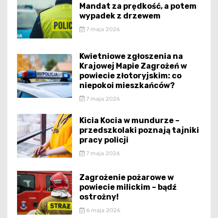
Mandat za prędkość, a potem
wypadek z drzewem
7 maja 2026
Kwietniowe zgłoszenia na
Krajowej Mapie Zagrożeń w
powiecie złotoryjskim: co
niepokoi mieszkańców?
7 maja 2026
Kicia Kocia w mundurze –
przedszkolaki poznają tajniki
pracy policji
7 maja 2026
Zagrożenie pożarowe w
powiecie milickim – bądź
ostrożny!
6 maja 2026