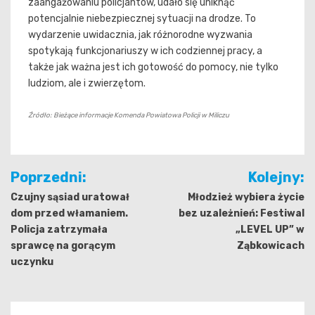
zaangażowaniu policjantów, udało się uniknąć
potencjalnie niebezpiecznej sytuacji na drodze. To
wydarzenie uwidacznia, jak różnorodne wyzwania
spotykają funkcjonariuszy w ich codziennej pracy, a
także jak ważna jest ich gotowość do pomocy, nie tylko
ludziom, ale i zwierzętom.
Źródło: Bieżące informacje Komenda Powiatowa Policji w Miliczu
Nawigacja
Poprzedni:
Kolejny:
wpisu
Czujny sąsiad uratował
Młodzież wybiera życie
dom przed włamaniem.
bez uzależnień: Festiwal
Policja zatrzymała
„LEVEL UP” w
sprawcę na gorącym
Ząbkowicach
uczynku