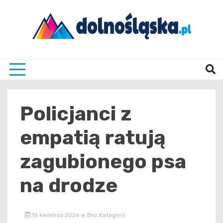
Skip
to
content
Twoje źrodło informacji z Dolnego Śląska
Dolno
Policjanci z
empatią ratują
zagubionego psa
na drodze
16 kwietnia 2026
w
Bez Kategorii