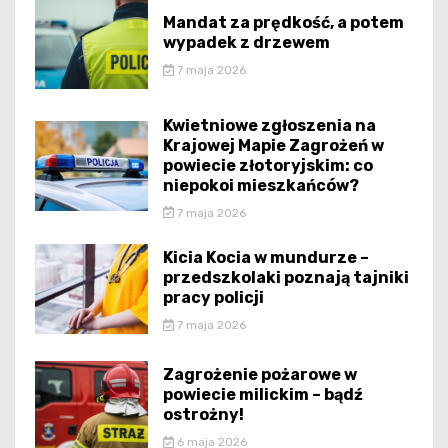
Mandat za prędkość, a potem
wypadek z drzewem
7 maja 2026
Kwietniowe zgłoszenia na
Krajowej Mapie Zagrożeń w
powiecie złotoryjskim: co
niepokoi mieszkańców?
7 maja 2026
Kicia Kocia w mundurze –
przedszkolaki poznają tajniki
pracy policji
7 maja 2026
Zagrożenie pożarowe w
powiecie milickim – bądź
ostrożny!
6 maja 2026