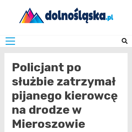
Skip
to
content
Twoje źrodło informacji z Dolnego Śląska
Dolno
Policjant po
służbie zatrzymał
pijanego kierowcę
na drodze w
Mieroszowie