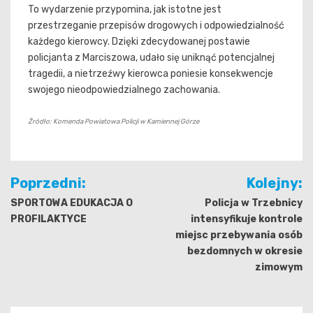
To wydarzenie przypomina, jak istotne jest
przestrzeganie przepisów drogowych i odpowiedzialność
każdego kierowcy. Dzięki zdecydowanej postawie
policjanta z Marciszowa, udało się uniknąć potencjalnej
tragedii, a nietrzeźwy kierowca poniesie konsekwencje
swojego nieodpowiedzialnego zachowania.
Źródło: Komenda Powiatowa Policji w Kamiennej Górze
Nawigacja
Poprzedni:
Kolejny:
wpisu
SPORTOWA EDUKACJA O
Policja w Trzebnicy
PROFILAKTYCE
intensyfikuje kontrole
miejsc przebywania osób
bezdomnych w okresie
zimowym