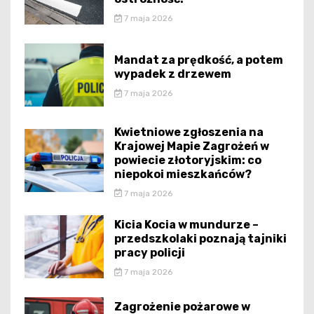
7 maja 2026
Mandat za prędkość, a potem
wypadek z drzewem
7 maja 2026
Kwietniowe zgłoszenia na
Krajowej Mapie Zagrożeń w
powiecie złotoryjskim: co
niepokoi mieszkańców?
7 maja 2026
Kicia Kocia w mundurze –
przedszkolaki poznają tajniki
pracy policji
7 maja 2026
Zagrożenie pożarowe w