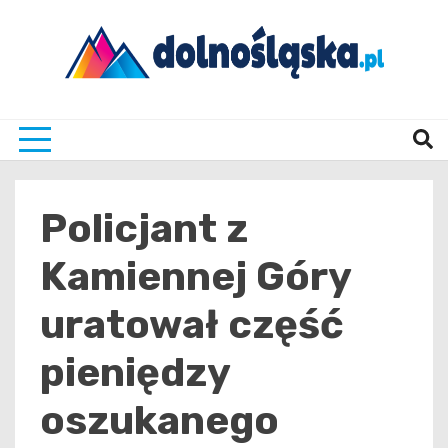
Skip
to
content
Twoje źrodło informacji z Dolnego Śląska
Dolno
Policjant z
Kamiennej Góry
uratował część
pieniędzy
oszukanego