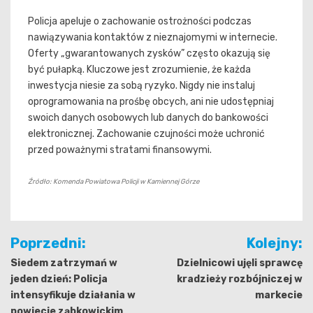
Policja apeluje o zachowanie ostrożności podczas
nawiązywania kontaktów z nieznajomymi w internecie.
Oferty „gwarantowanych zysków” często okazują się
być pułapką. Kluczowe jest zrozumienie, że każda
inwestycja niesie za sobą ryzyko. Nigdy nie instaluj
oprogramowania na prośbę obcych, ani nie udostępniaj
swoich danych osobowych lub danych do bankowości
elektronicznej. Zachowanie czujności może uchronić
przed poważnymi stratami finansowymi.
Źródło: Komenda Powiatowa Policji w Kamiennej Górze
Nawigacja
Poprzedni:
Kolejny:
wpisu
Siedem zatrzymań w
Dzielnicowi ujęli sprawcę
jeden dzień: Policja
kradzieży rozbójniczej w
intensyfikuje działania w
markecie
powiecie ząbkowickim