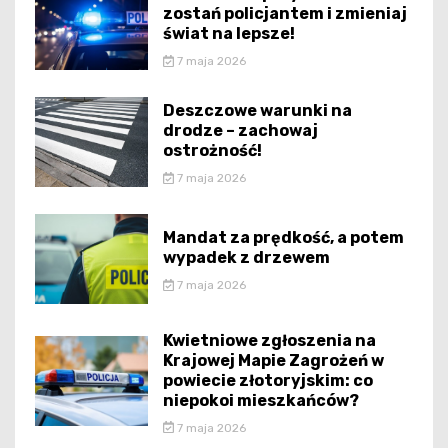
zostań policjantem i zmieniaj
świat na lepsze!
7 maja 2026
Deszczowe warunki na
drodze – zachowaj
ostrożność!
7 maja 2026
Mandat za prędkość, a potem
wypadek z drzewem
7 maja 2026
Kwietniowe zgłoszenia na
Krajowej Mapie Zagrożeń w
powiecie złotoryjskim: co
niepokoi mieszkańców?
7 maja 2026