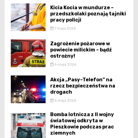
Kicia Kocia w mundurze –
przedszkolaki poznają tajniki
pracy policji
7 maja 2026
Zagrożenie pożarowe w
powiecie milickim – bądź
ostrożny!
6 maja 2026
Akcja „Pasy–Telefon” na
rzecz bezpieczeństwa na
drogach
6 maja 2026
Bomba lotnicza z II wojny
światowej odkryta w
Pieszkowie podczas prac
ziemnych