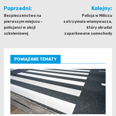
Nawigacja
Poprzedni:
Kolejny:
wpisu
Bezpieczeństwo na
Policja w Miliczu
pierwszym miejscu –
zatrzymała włamywacza,
policjanci w akcji
który okradał
szkoleniowej
zaparkowane samochody
POWIĄZANE TEMATY