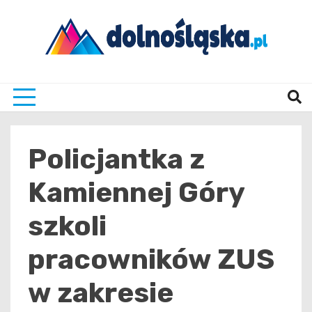
Skip
to
content
Twoje źrodło informacji z Dolnego Śląska
Dolno
Policjantka z
Kamiennej Góry
szkoli
pracowników ZUS
w zakresie