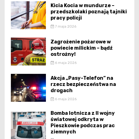
Kicia Kocia w mundurze –
przedszkolaki poznają tajniki
pracy policji
7 maja 2026
Zagrożenie pożarowe w
powiecie milickim – bądź
ostrożny!
6 maja 2026
Akcja „Pasy–Telefon” na
rzecz bezpieczeństwa na
drogach
6 maja 2026
Bomba lotnicza z II wojny
światowej odkryta w
Pieszkowie podczas prac
ziemnych