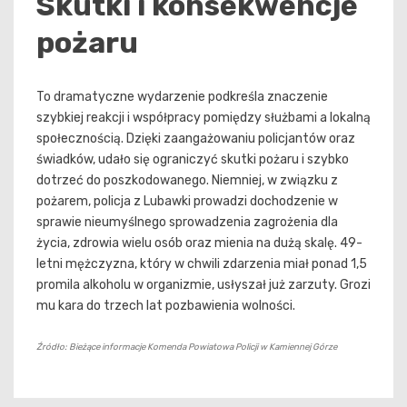
Skutki i konsekwencje
pożaru
To dramatyczne wydarzenie podkreśla znaczenie
szybkiej reakcji i współpracy pomiędzy służbami a lokalną
społecznością. Dzięki zaangażowaniu policjantów oraz
świadków, udało się ograniczyć skutki pożaru i szybko
dotrzeć do poszkodowanego. Niemniej, w związku z
pożarem, policja z Lubawki prowadzi dochodzenie w
sprawie nieumyślnego sprowadzenia zagrożenia dla
życia, zdrowia wielu osób oraz mienia na dużą skalę. 49-
letni mężczyzna, który w chwili zdarzenia miał ponad 1,5
promila alkoholu w organizmie, usłyszał już zarzuty. Grozi
mu kara do trzech lat pozbawienia wolności.
Źródło: Bieżące informacje Komenda Powiatowa Policji w Kamiennej Górze