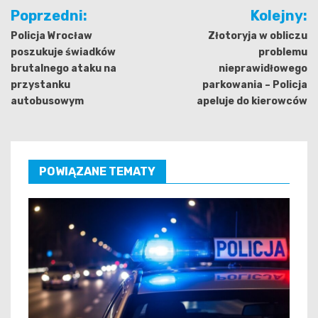
Nawigacja
Poprzedni:
Kolejny:
wpisu
Policja Wrocław
Złotoryja w obliczu
poszukuje świadków
problemu
brutalnego ataku na
nieprawidłowego
przystanku
parkowania – Policja
autobusowym
apeluje do kierowców
POWIĄZANE TEMATY