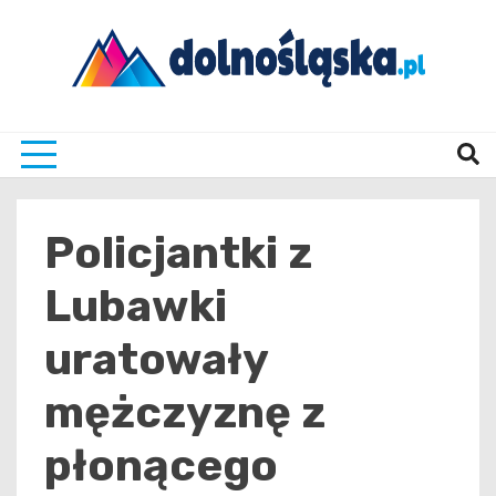
Skip
to
content
Twoje źrodło informacji z Dolnego Śląska
Dolno
Policjantki z
Lubawki
uratowały
mężczyznę z
płonącego