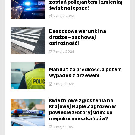
zostań policjantem i zmieniaj
świat na lepsze!
7 maja 2026
Deszczowe warunki na
drodze – zachowaj
ostrożność!
7 maja 2026
Mandat za prędkość, a potem
wypadek z drzewem
7 maja 2026
Kwietniowe zgłoszenia na
Krajowej Mapie Zagrożeń w
powiecie złotoryjskim: co
niepokoi mieszkańców?
7 maja 2026