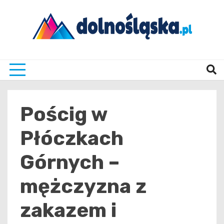
Skip
to
content
Twoje źrodło informacji z Dolnego Śląska
Dolno
Pościg w
Płóczkach
Górnych –
mężczyzna z
zakazem i