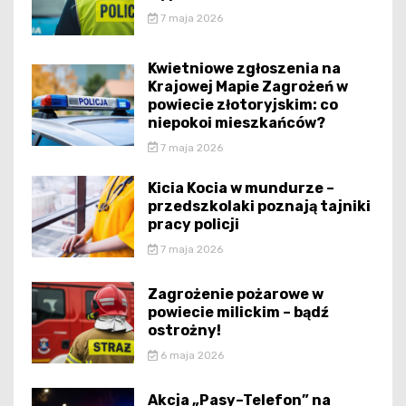
7 maja 2026
Kwietniowe zgłoszenia na
Krajowej Mapie Zagrożeń w
powiecie złotoryjskim: co
niepokoi mieszkańców?
7 maja 2026
Kicia Kocia w mundurze –
przedszkolaki poznają tajniki
pracy policji
7 maja 2026
Zagrożenie pożarowe w
powiecie milickim – bądź
ostrożny!
6 maja 2026
Akcja „Pasy–Telefon” na