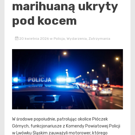
marihuaną ukryty
pod kocem
20 kwietnia 2026
w
Policja
,
Wydarzenia
,
Zatrzymania
W środowe popołudnie, patrolując okolice Płóczek
Górnych, funkcjonariusze z Komendy Powiatowej Policji
w Lwówku Śląskim zauważyli motorower, którego