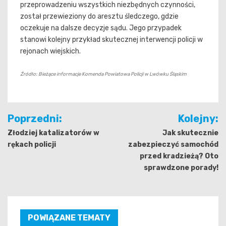
przeprowadzeniu wszystkich niezbędnych czynności,
został przewieziony do aresztu śledczego, gdzie
oczekuje na dalsze decyzje sądu. Jego przypadek
stanowi kolejny przykład skutecznej interwencji policji w
rejonach wiejskich.
Źródło: Bieżące informacje Komenda Powiatowa Policji w Lwówku Śląskim
Nawigacja
Poprzedni:
Kolejny:
wpisu
Złodziej katalizatorów w
Jak skutecznie
rękach policji
zabezpieczyć samochód
przed kradzieżą? Oto
sprawdzone porady!
POWIĄZANE TEMATY