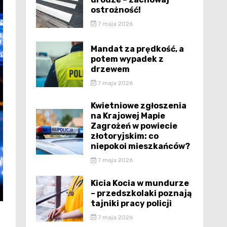
ostrożność!
7 maja 2026
Mandat za prędkość, a
potem wypadek z
drzewem
7 maja 2026
Kwietniowe zgłoszenia
na Krajowej Mapie
Zagrożeń w powiecie
złotoryjskim: co
niepokoi mieszkańców?
7 maja 2026
Kicia Kocia w mundurze
– przedszkolaki poznają
tajniki pracy policji
7 maja 2026