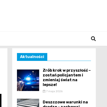
śląska
Aktualności
Zrób krok w przyszłość –
zostań policjantem i
zmieniaj świat na
lepsze!
7 maja 2026
Deszczowe warunki na
drodze – zachowaj