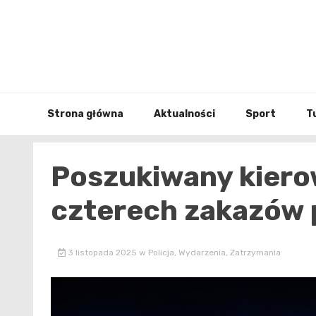
Skip
to
content
Strona główna
Aktualności
Sport
T
Poszukiwany kier
czterech zakazów
3 listopada 2025
w
Policja
,
Wydarzenia
,
Zatrzymania