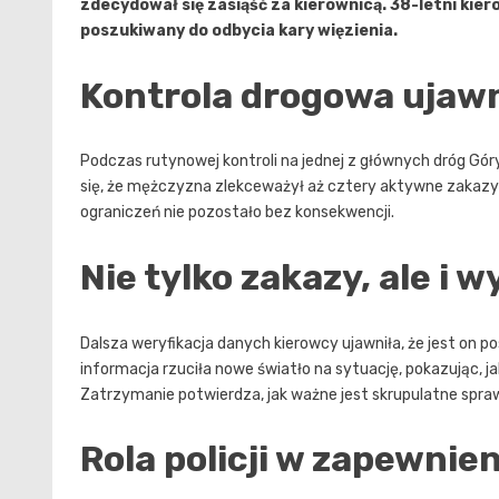
zdecydował się zasiąść za kierownicą. 38-letni kier
poszukiwany do odbycia kary więzienia.
Kontrola drogowa ujawn
Podczas rutynowej kontroli na jednej z głównych dróg Gór
się, że mężczyzna zlekceważył aż cztery aktywne zakaz
ograniczeń nie pozostało bez konsekwencji.
Nie tylko zakazy, ale i 
Dalsza weryfikacja danych kierowcy ujawniła, że jest on p
informacja rzuciła nowe światło na sytuację, pokazując, j
Zatrzymanie potwierdza, jak ważne jest skrupulatne spra
Rola policji w zapewni