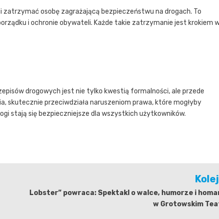
ać i zatrzymać osobę zagrażającą bezpieczeństwu na drogach. To
 porządku i ochronie obywateli. Każde takie zatrzymanie jest krokiem 
episów drogowych jest nie tylko kwestią formalności, ale przede
ia, skutecznie przeciwdziała naruszeniom prawa, które mogłyby
ogi stają się bezpieczniejsze dla wszystkich użytkowników.
Kole
Lobster” powraca: Spektakl o walce, humorze i homa
w Grotowskim Tea