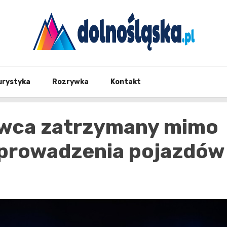
Twoje źrodło informacji z Dolnego Śląska
Dolno
urystyka
Rozrywka
Kontakt
owca zatrzymany mimo
 prowadzenia pojazdów