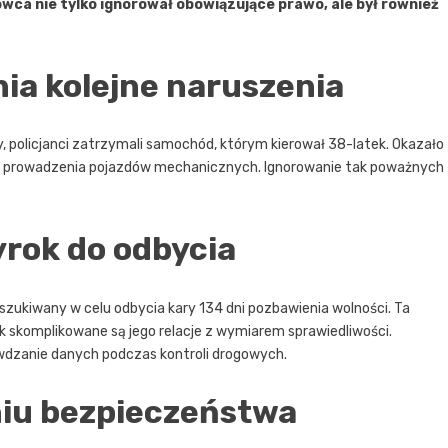
owca nie tylko ignorował obowiązujące prawo, ale był również
ia kolejne naruszenia
y, policjanci zatrzymali samochód, którym kierował 38-latek. Okazało
y prowadzenia pojazdów mechanicznych. Ignorowanie tak poważnych
wyrok do odbycia
oszukiwany w celu odbycia kary 134 dni pozbawienia wolności. Ta
ak skomplikowane są jego relacje z wymiarem sprawiedliwości.
wdzanie danych podczas kontroli drogowych.
eniu bezpieczeństwa