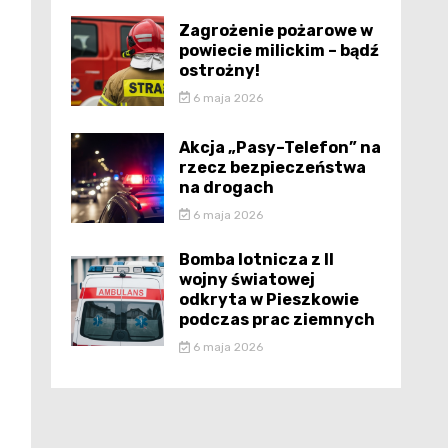
Zagrożenie pożarowe w
powiecie milickim – bądź
ostrożny!
6 maja 2026
Akcja „Pasy–Telefon” na
rzecz bezpieczeństwa
na drogach
6 maja 2026
Bomba lotnicza z II
wojny światowej
odkryta w Pieszkowie
podczas prac ziemnych
6 maja 2026