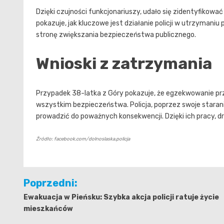
Dzięki czujności funkcjonariuszy, udało się zidentyfikow
pokazuje, jak kluczowe jest działanie policji w utrzymaniu
stronę zwiększania bezpieczeństwa publicznego.
Wnioski z zatrzymania
Przypadek 38-latka z Góry pokazuje, że egzekwowanie prz
wszystkim bezpieczeństwa. Policja, poprzez swoje staran
prowadzić do poważnych konsekwencji. Dzięki ich pracy, dr
Źródło: facebook.com/dolnoslaska.policja
Nawigacja
Poprzedni:
wpisu
Ewakuacja w Pieńsku: Szybka akcja policji ratuje życie
mieszkańców