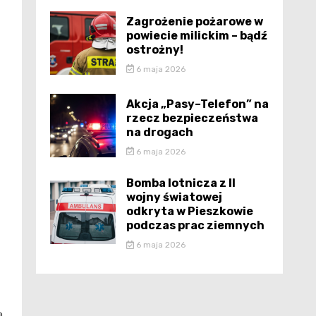
Zagrożenie pożarowe w
powiecie milickim – bądź
ostrożny!
6 maja 2026
Akcja „Pasy–Telefon” na
rzecz bezpieczeństwa
na drogach
6 maja 2026
Bomba lotnicza z II
wojny światowej
odkryta w Pieszkowie
podczas prac ziemnych
6 maja 2026
a