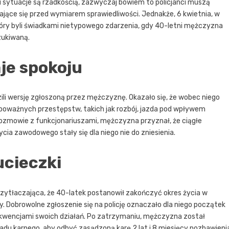
u sytuacje są rzadkością, zazwyczaj bowiem to policjanci muszą
jące się przed wymiarem sprawiedliwości. Jednakże, 6 kwietnia, w
 Góry byli świadkami nietypowego zdarzenia, gdy 40-letni mężczyzna
zukiwaną.
aje spokoju
zili wersję zgłoszoną przez mężczyznę. Okazało się, że wobec niego
 poważnych przestępstw, takich jak rozbój, jazda pod wpływem
 rozmowie z funkcjonariuszami, mężczyzna przyznał, że ciągłe
cia zawodowego stały się dla niego nie do zniesienia.
ucieczki
zytłaczająca, że 40-latek postanowił zakończyć okres życia w
y. Dobrowolne zgłoszenie się na policję oznaczało dla niego początek
kwencjami swoich działań. Po zatrzymaniu, mężczyzna został
ładu karnego, aby odbyć zasądzoną karę 2 lat i 8 miesięcy pozbawieni