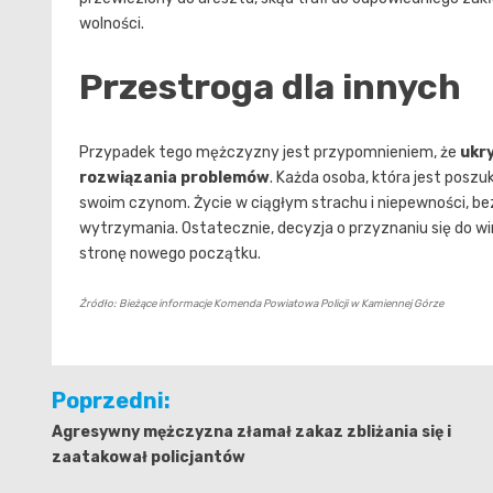
wolności.
Przestroga dla innych
Przypadek tego mężczyzny jest przypomnieniem, że
ukr
rozwiązania problemów
. Każda osoba, która jest posz
swoim czynom. Życie w ciągłym strachu i niepewności, bez
wytrzymania. Ostatecznie, decyzja o przyznaniu się do w
stronę nowego początku.
Źródło: Bieżące informacje Komenda Powiatowa Policji w Kamiennej Górze
Nawigacja
Poprzedni:
wpisu
Agresywny mężczyzna złamał zakaz zbliżania się i
zaatakował policjantów