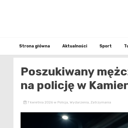
Skip
to
content
Strona główna
Aktualności
Sport
T
Poszukiwany mężcz
na policję w Kamie
7 kwietnia 2026
w
Policja
,
Wydarzenia
,
Zatrzymania