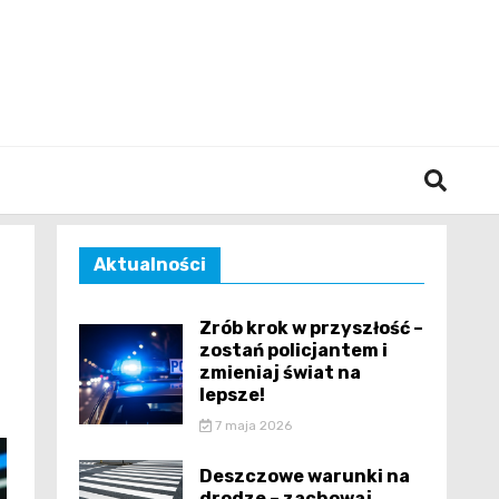
śląska
Aktualności
Zrób krok w przyszłość –
zostań policjantem i
zmieniaj świat na
lepsze!
7 maja 2026
Deszczowe warunki na
drodze – zachowaj