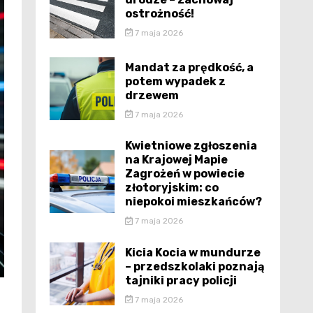
ostrożność!
7 maja 2026
Mandat za prędkość, a
potem wypadek z
drzewem
7 maja 2026
Kwietniowe zgłoszenia
na Krajowej Mapie
Zagrożeń w powiecie
złotoryjskim: co
niepokoi mieszkańców?
7 maja 2026
Kicia Kocia w mundurze
– przedszkolaki poznają
tajniki pracy policji
7 maja 2026