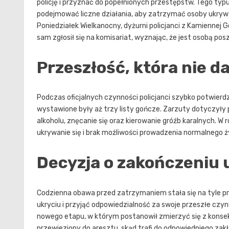
policję i przyznać do popełnionych przestępstw. Tego typ
podejmować liczne działania, aby zatrzymać osoby ukrywa
Poniedziałek Wielkanocny, dyżurni policjanci z Kamiennej
sam zgłosił się na komisariat, wyznając, że jest osobą pos
Przeszłość, która nie d
Podczas oficjalnych czynności policjanci szybko potwierd
wystawione były aż trzy listy gończe. Zarzuty dotyczyły
alkoholu, znęcanie się oraz kierowanie gróźb karalnych. W
ukrywanie się i brak możliwości prowadzenia normalnego ży
Decyzja o zakończeniu 
Codzienna obawa przed zatrzymaniem stała się na tyle pr
ukryciu i przyjąć odpowiedzialność za swoje przeszłe czyn
nowego etapu, w którym postanowił zmierzyć się z konse
przewieziony do aresztu, skąd trafi do odpowiedniego zak