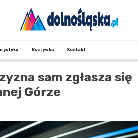
Twoje źrodło informacji z Dolnego Śląska
Dolno
urystyka
Rozrywka
Kontakt
yzna sam zgłasza się
nnej Górze