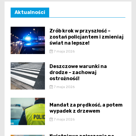
Aktualności
Zrób krok w przyszłość –
zostań policjantem i zmieniaj
świat na lepsze!
7 maja 2026
Deszczowe warunki na
drodze – zachowaj
ostrożność!
7 maja 2026
Mandat za prędkość, a potem
wypadek z drzewem
7 maja 2026