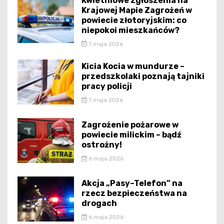
Kwietniowe zgłoszenia na
Krajowej Mapie Zagrożeń w
powiecie złotoryjskim: co
niepokoi mieszkańców?
7 maja 2026
Kicia Kocia w mundurze –
przedszkolaki poznają tajniki
pracy policji
7 maja 2026
Zagrożenie pożarowe w
powiecie milickim – bądź
ostrożny!
6 maja 2026
Akcja „Pasy–Telefon” na
rzecz bezpieczeństwa na
drogach
6 maja 2026