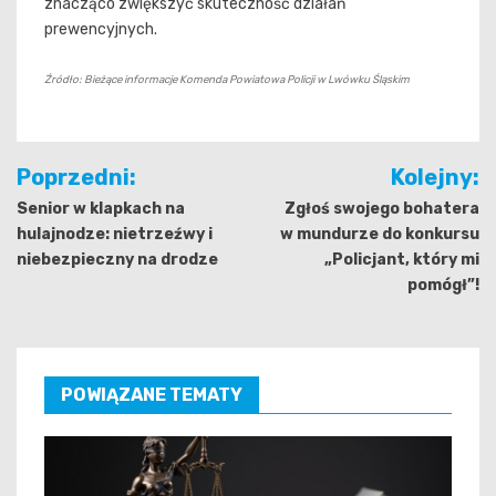
znacząco zwiększyć skuteczność działań
prewencyjnych.
Źródło: Bieżące informacje Komenda Powiatowa Policji w Lwówku Śląskim
Nawigacja
Poprzedni:
Kolejny:
wpisu
Senior w klapkach na
Zgłoś swojego bohatera
hulajnodze: nietrzeźwy i
w mundurze do konkursu
niebezpieczny na drodze
„Policjant, który mi
pomógł”!
POWIĄZANE TEMATY