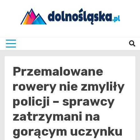
Skip
to
content
Twoje źrodło informacji z Dolnego Śląska
Dolno
Przemalowane
rowery nie zmyliły
policji – sprawcy
zatrzymani na
gorącym uczynku