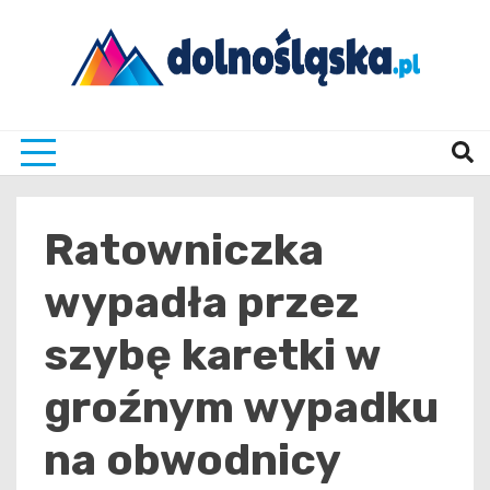
Skip
to
content
Twoje źrodło informacji z Dolnego Śląska
Dolno
Ratowniczka
wypadła przez
szybę karetki w
groźnym wypadku
na obwodnicy