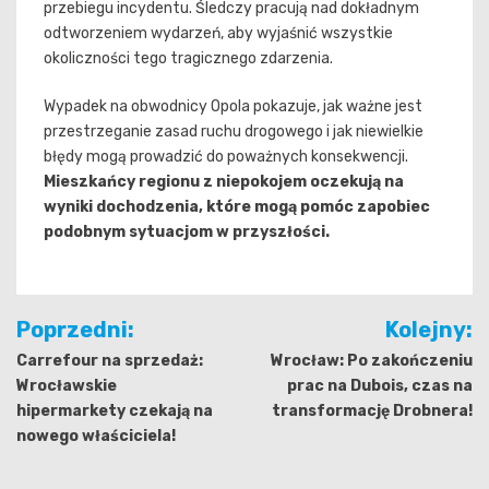
przebiegu incydentu. Śledczy pracują nad dokładnym
odtworzeniem wydarzeń, aby wyjaśnić wszystkie
okoliczności tego tragicznego zdarzenia.
Wypadek na obwodnicy Opola pokazuje, jak ważne jest
przestrzeganie zasad ruchu drogowego i jak niewielkie
błędy mogą prowadzić do poważnych konsekwencji.
Mieszkańcy regionu z niepokojem oczekują na
wyniki dochodzenia, które mogą pomóc zapobiec
podobnym sytuacjom w przyszłości.
Nawigacja
Poprzedni:
Kolejny:
wpisu
Carrefour na sprzedaż:
Wrocław: Po zakończeniu
Wrocławskie
prac na Dubois, czas na
hipermarkety czekają na
transformację Drobnera!
nowego właściciela!