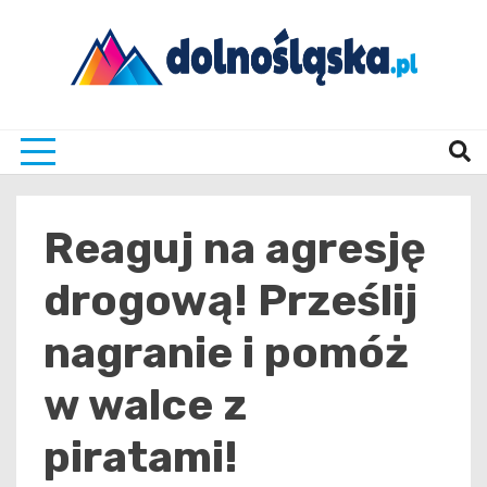
Skip
to
content
Twoje źrodło informacji z Dolnego Śląska
Dolno
Reaguj na agresję
drogową! Prześlij
nagranie i pomóż
w walce z
piratami!