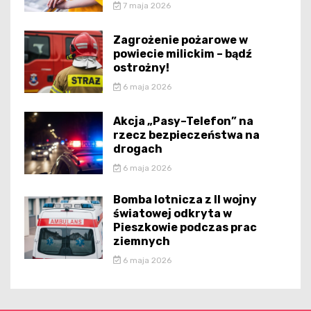
7 maja 2026
Zagrożenie pożarowe w
powiecie milickim – bądź
ostrożny!
6 maja 2026
Akcja „Pasy–Telefon” na
rzecz bezpieczeństwa na
drogach
6 maja 2026
Bomba lotnicza z II wojny
światowej odkryta w
Pieszkowie podczas prac
ziemnych
6 maja 2026