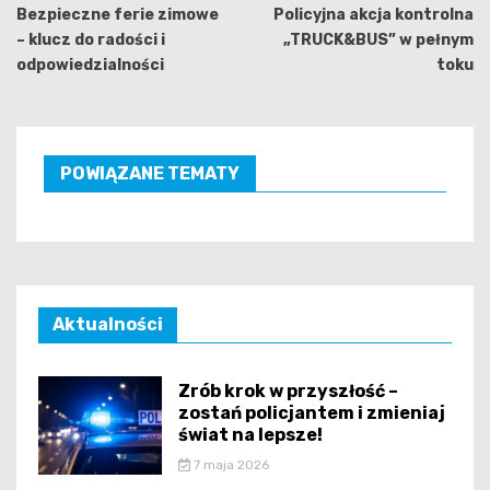
wpisu
Bezpieczne ferie zimowe
Policyjna akcja kontrolna
– klucz do radości i
„TRUCK&BUS” w pełnym
odpowiedzialności
toku
POWIĄZANE TEMATY
Aktualności
Zrób krok w przyszłość –
zostań policjantem i zmieniaj
świat na lepsze!
7 maja 2026