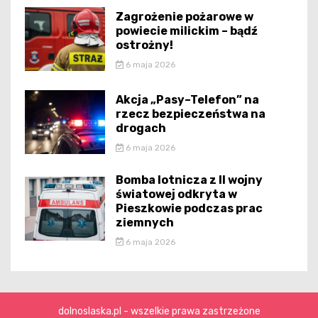
Zagrożenie pożarowe w
powiecie milickim – bądź
ostrożny!
6 maja 2026
Akcja „Pasy–Telefon” na
rzecz bezpieczeństwa na
drogach
6 maja 2026
Bomba lotnicza z II wojny
światowej odkryta w
Pieszkowie podczas prac
ziemnych
6 maja 2026
dolnoslaska.pl - wszelkie prawa zastrzeżone