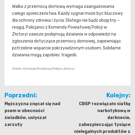
Walka z przemocą domową wymaga zaangażowania
całego społeczeństwa. Każdy sygnał może być kluczowy
dla ochrony zdrowia i życia. Dlatego nie bądź obojętny –
reaguj. Policjanci z Komendy Powiatowej Policji w
Złotoryi zawsze podejmują działania w odpowiedzi na
zgłoszenia dotyczące przemocy domowej, zapewniając
potrzebne wsparcie pokrzywdzonym osobom. Solidarne
działania mogą zapobiec tragedii.
Źródło: Komenda Powiatowa Policji w Złotoryi
Nawigacja
Poprzedni:
Kolejny:
wpisu
Mężczyzna znęcał się nad
CBŚP rozwiązało siatkę
psem w obecności
narkotykową w
świadków, usłyszał
darknecie,
zarzuty
zabezpieczając tysiące
nielegalnych produktów z