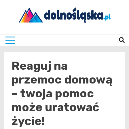
Skip
to
content
Twoje źrodło informacji z Dolnego Śląska
Dolno
Reaguj na
przemoc domową
– twoja pomoc
może uratować
życie!