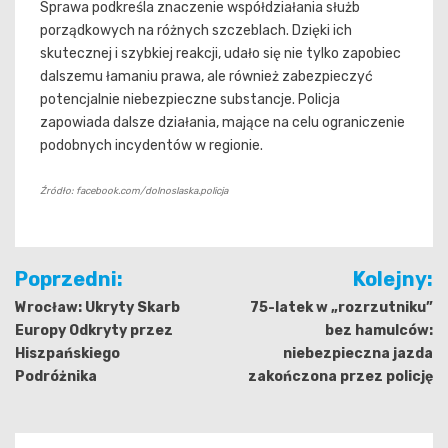
Sprawa podkreśla znaczenie współdziałania służb
porządkowych na różnych szczeblach. Dzięki ich
skutecznej i szybkiej reakcji, udało się nie tylko zapobiec
dalszemu łamaniu prawa, ale również zabezpieczyć
potencjalnie niebezpieczne substancje. Policja
zapowiada dalsze działania, mające na celu ograniczenie
podobnych incydentów w regionie.
Źródło: facebook.com/dolnoslaska.policja
Nawigacja
Poprzedni:
Kolejny:
wpisu
Wrocław: Ukryty Skarb
75-latek w „rozrzutniku”
Europy Odkryty przez
bez hamulców:
Hiszpańskiego
niebezpieczna jazda
Podróżnika
zakończona przez policję