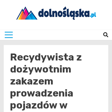
Skip
to
content
Twoje źrodło informacji z Dolnego Śląska
Dolno
Recydywista z
dożywotnim
zakazem
prowadzenia
pojazdów w