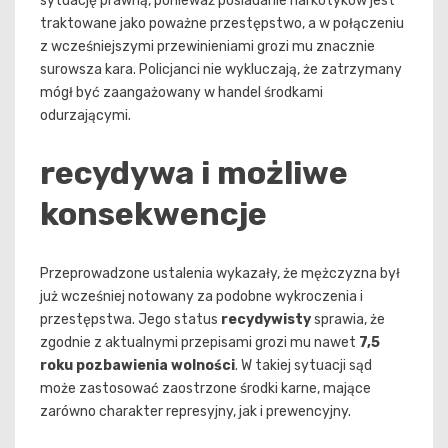
sytuację prawną, ponieważ posiadanie narkotyków jest
traktowane jako poważne przestępstwo, a w połączeniu
z wcześniejszymi przewinieniami grozi mu znacznie
surowsza kara. Policjanci nie wykluczają, że zatrzymany
mógł być zaangażowany w handel środkami
odurzającymi.
recydywa i możliwe
konsekwencje
Przeprowadzone ustalenia wykazały, że mężczyzna był
już wcześniej notowany za podobne wykroczenia i
przestępstwa. Jego status
recydywisty
sprawia, że
zgodnie z aktualnymi przepisami grozi mu nawet
7,5
roku pozbawienia wolności
. W takiej sytuacji sąd
może zastosować zaostrzone środki karne, mające
zarówno charakter represyjny, jak i prewencyjny.