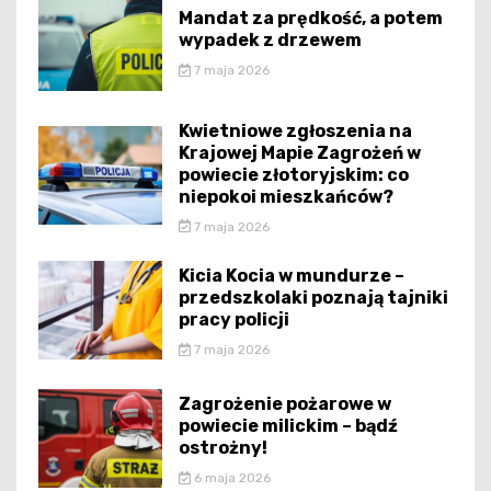
Mandat za prędkość, a potem
wypadek z drzewem
7 maja 2026
Kwietniowe zgłoszenia na
Krajowej Mapie Zagrożeń w
powiecie złotoryjskim: co
niepokoi mieszkańców?
7 maja 2026
Kicia Kocia w mundurze –
przedszkolaki poznają tajniki
pracy policji
7 maja 2026
Zagrożenie pożarowe w
powiecie milickim – bądź
ostrożny!
6 maja 2026