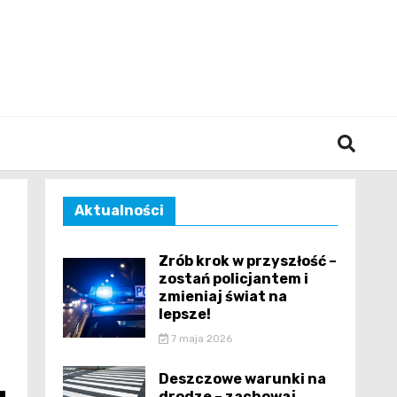
śląska
Aktualności
Zrób krok w przyszłość –
zostań policjantem i
zmieniaj świat na
lepsze!
7 maja 2026
Deszczowe warunki na
drodze – zachowaj