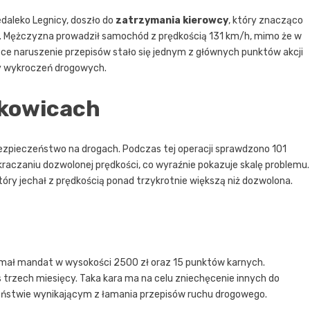
daleko Legnicy, doszło do
zatrzymania kierowcy
, który znacząco
 Mężczyzna prowadził samochód z prędkością 131 km/h, mimo że w
ące naruszenie przepisów stało się jednym z głównych punktów akcji
zby wykroczeń drogowych.
skowicach
bezpieczeństwo na drogach. Podczas tej operacji sprawdzono 101
raczaniu dozwolonej prędkości, co wyraźnie pokazuje skalę problemu.
tóry jechał z prędkością ponad trzykrotnie większą niż dozwolona.
ymał mandat w wysokości 2500 zł oraz 15 punktów karnych.
 trzech miesięcy. Taka kara ma na celu zniechęcenie innych do
ństwie wynikającym z łamania przepisów ruchu drogowego.