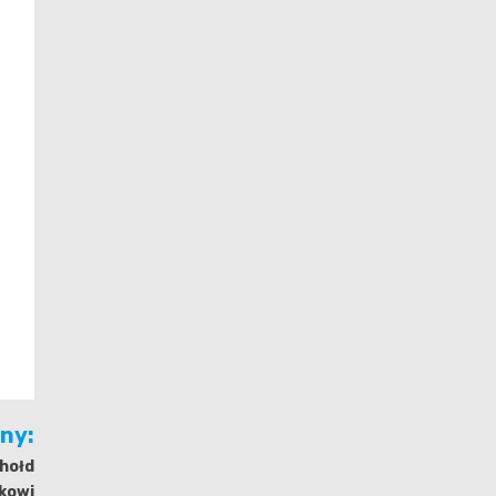
jny:
 hołd
kowi