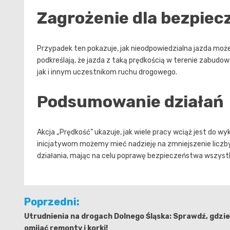
Zagrożenie dla bezpie
Przypadek ten pokazuje, jak nieodpowiedzialna jazda może
podkreślają, że jazda z taką prędkością w terenie zabudo
jak i innym uczestnikom ruchu drogowego.
Podsumowanie działań
Akcja „Prędkość” ukazuje, jak wiele pracy wciąż jest do 
inicjatywom możemy mieć nadzieję na zmniejszenie licz
działania, mając na celu poprawę bezpieczeństwa wszyst
Nawigacja
Poprzedni:
wpisu
Utrudnienia na drogach Dolnego Śląska: Sprawdź, gdzie
omijać remonty i korki!