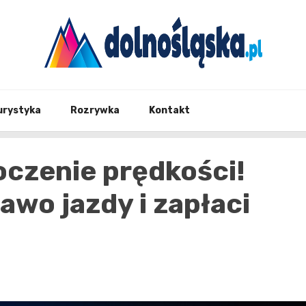
Twoje źrodło informacji z Dolnego Śląska
Dolno
urystyka
Rozrywka
Kontakt
czenie prędkości!
awo jazdy i zapłaci