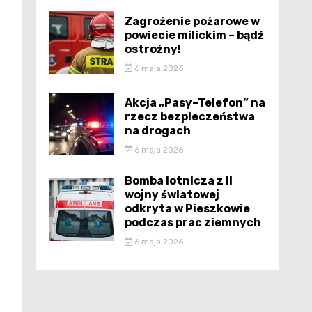
Zagrożenie pożarowe w
powiecie milickim – bądź
ostrożny!
6 maja 2026
Akcja „Pasy–Telefon” na
rzecz bezpieczeństwa
na drogach
6 maja 2026
Bomba lotnicza z II
wojny światowej
odkryta w Pieszkowie
podczas prac ziemnych
6 maja 2026