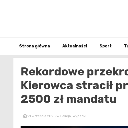
Skip
to
content
Strona główna
Aktualności
Sport
T
Rekordowe przekro
Kierowca stracił pr
2500 zł mandatu
21 września 2025
w
Policja
,
Wypadki