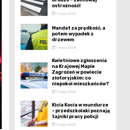
ostrożność!
7 maja 2026
Mandat za prędkość, a
potem wypadek z
drzewem
7 maja 2026
Kwietniowe zgłoszenia
na Krajowej Mapie
Zagrożeń w powiecie
złotoryjskim: co
niepokoi mieszkańców?
7 maja 2026
Kicia Kocia w mundurze
– przedszkolaki poznają
tajniki pracy policji
7 maja 2026