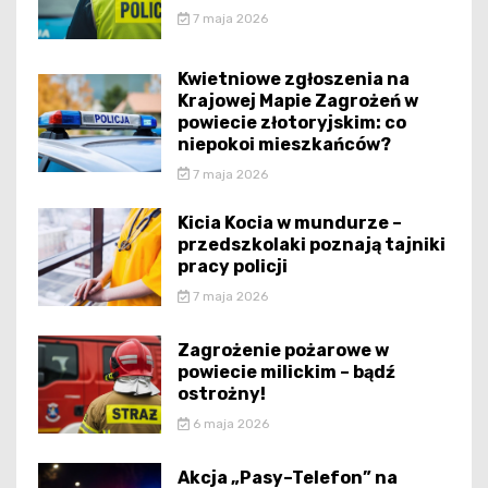
7 maja 2026
Kwietniowe zgłoszenia na
Krajowej Mapie Zagrożeń w
powiecie złotoryjskim: co
niepokoi mieszkańców?
7 maja 2026
Kicia Kocia w mundurze –
przedszkolaki poznają tajniki
pracy policji
7 maja 2026
Zagrożenie pożarowe w
powiecie milickim – bądź
ostrożny!
6 maja 2026
Akcja „Pasy–Telefon” na