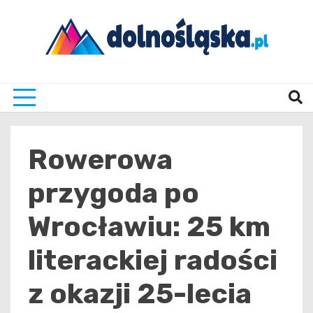
Skip
to
content
Twoje źrodło informacji z Dolnego Śląska
Dolno
Rowerowa
przygoda po
Wrocławiu: 25 km
literackiej radości
z okazji 25-lecia