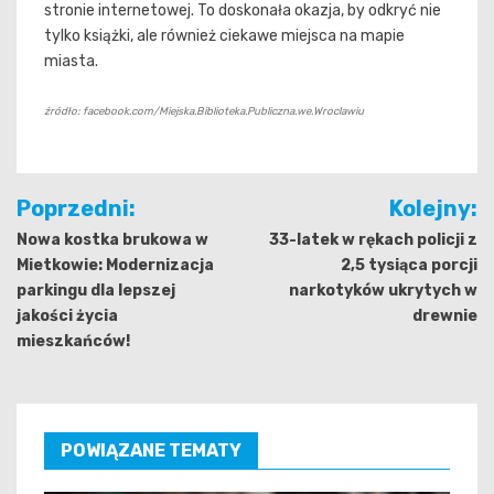
stronie internetowej. To doskonała okazja, by odkryć nie
tylko książki, ale również ciekawe miejsca na mapie
miasta.
źródło: facebook.com/Miejska.Biblioteka.Publiczna.we.Wroclawiu
Nawigacja
Poprzedni:
Kolejny:
wpisu
Nowa kostka brukowa w
33-latek w rękach policji z
Mietkowie: Modernizacja
2,5 tysiąca porcji
parkingu dla lepszej
narkotyków ukrytych w
jakości życia
drewnie
mieszkańców!
POWIĄZANE TEMATY