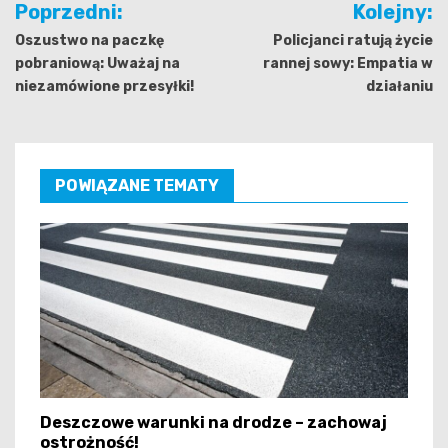
Poprzedni:
Kolejny:
wpisu
Oszustwo na paczkę
Policjanci ratują życie
pobraniową: Uważaj na
rannej sowy: Empatia w
niezamówione przesyłki!
działaniu
POWIĄZANE TEMATY
Deszczowe warunki na drodze – zachowaj
ostrożność!