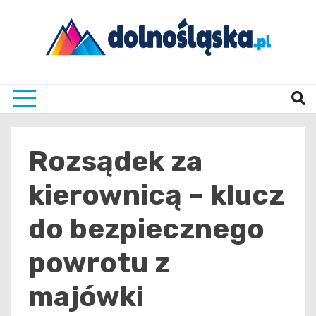
Skip
to
content
Twoje źrodło informacji z Dolnego Śląska
Dolno
Rozsądek za
kierownicą – klucz
do bezpiecznego
powrotu z
majówki