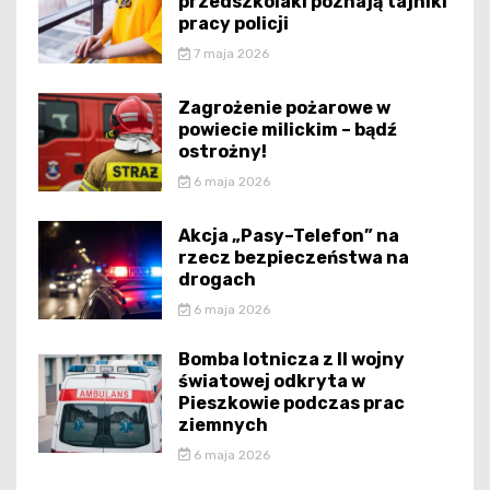
przedszkolaki poznają tajniki
pracy policji
7 maja 2026
Zagrożenie pożarowe w
powiecie milickim – bądź
ostrożny!
6 maja 2026
Akcja „Pasy–Telefon” na
rzecz bezpieczeństwa na
drogach
6 maja 2026
Bomba lotnicza z II wojny
światowej odkryta w
Pieszkowie podczas prac
ziemnych
6 maja 2026