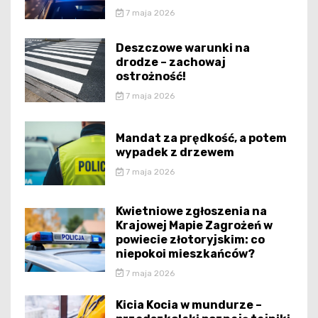
7 maja 2026
Deszczowe warunki na
drodze – zachowaj
ostrożność!
7 maja 2026
Mandat za prędkość, a potem
wypadek z drzewem
7 maja 2026
Kwietniowe zgłoszenia na
Krajowej Mapie Zagrożeń w
powiecie złotoryjskim: co
niepokoi mieszkańców?
7 maja 2026
Kicia Kocia w mundurze –