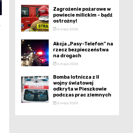
Zagrożenie pożarowe w
powiecie milickim – bądź
ostrożny!
.
6 maja 2026
Akcja „Pasy–Telefon” na
rzecz bezpieczeństwa
na drogach
6 maja 2026
Bomba lotnicza z II
wojny światowej
odkryta w Pieszkowie
podczas prac ziemnych
6 maja 2026