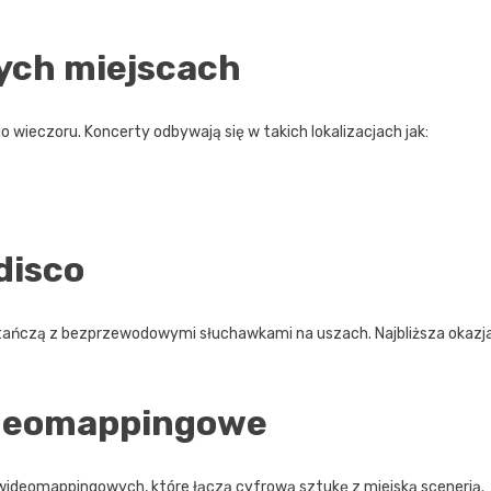
ych miejscach
 wieczoru. Koncerty odbywają się w takich lokalizacjach jak:
disco
cy tańczą z bezprzewodowymi słuchawkami na uszach. Najbliższa okazj
ideomappingowe
 wideomappingowych, które łączą cyfrową sztukę z miejską scenerią.