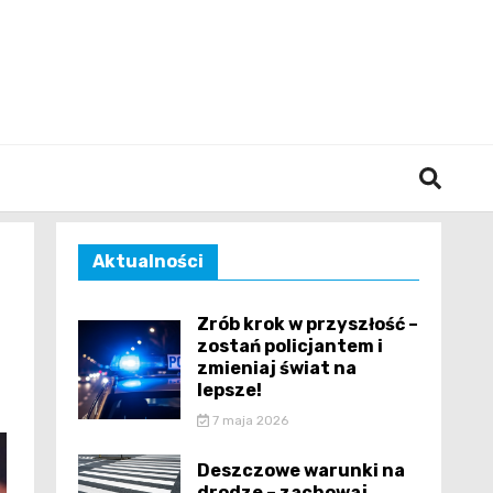
śląska
j
Aktualności
Zrób krok w przyszłość –
zostań policjantem i
zmieniaj świat na
lepsze!
7 maja 2026
Deszczowe warunki na
drodze – zachowaj