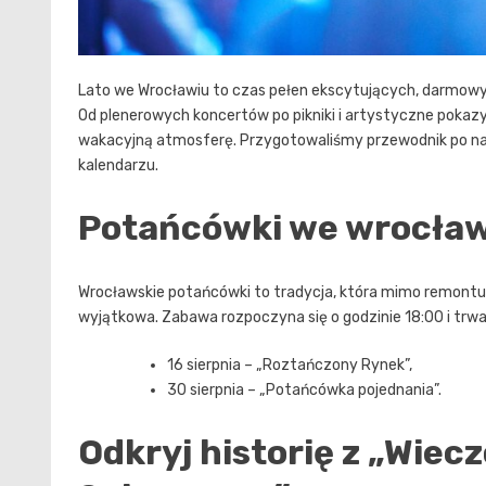
Lato we Wrocławiu to czas pełen ekscytujących, darmowyc
Od plenerowych koncertów po pikniki i artystyczne pokazy, 
wakacyjną atmosferę. Przygotowaliśmy przewodnik po na
kalendarzu.
Potańcówki we wrocła
Wrocławskie potańcówki to tradycja, która mimo remontu p
wyjątkowa. Zabawa rozpoczyna się o godzinie 18:00 i trw
16 sierpnia – „Roztańczony Rynek”,
30 sierpnia – „Potańcówka pojednania”.
Odkryj historię z „Wiec