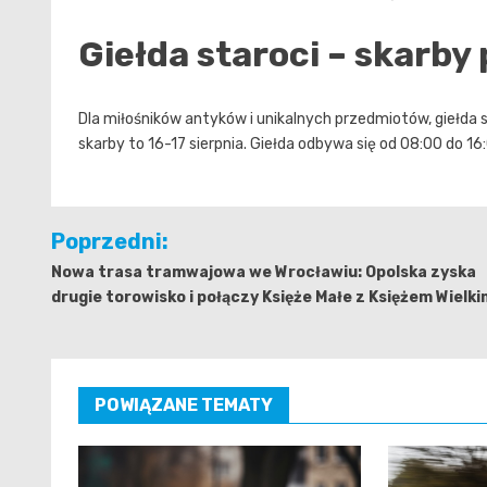
Giełda staroci – skarby 
Dla miłośników antyków i unikalnych przedmiotów, giełda s
skarby to 16-17 sierpnia. Giełda odbywa się od 08:00 do 16
Nawigacja
Poprzedni:
wpisu
Nowa trasa tramwajowa we Wrocławiu: Opolska zyska
drugie torowisko i połączy Księże Małe z Księżem Wielki
POWIĄZANE TEMATY