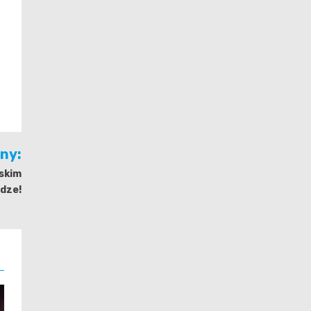
jny:
skim
odze!