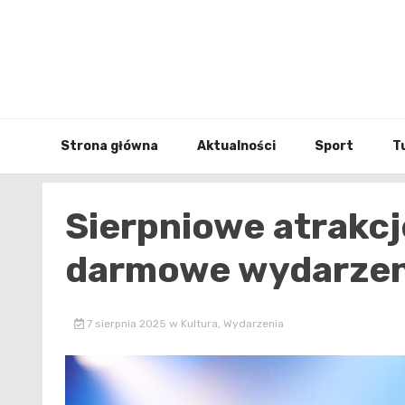
Skip
to
content
Strona główna
Aktualności
Sport
T
Sierpniowe atrakcj
darmowe wydarzeni
7 sierpnia 2025
w
Kultura
,
Wydarzenia