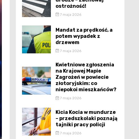
ostrożność!
7 maja 2026
Mandat za prędkość, a
potem wypadek z
drzewem
7 maja 2026
Kwietniowe zgłoszenia
na Krajowej Mapie
Zagrożeń w powiecie
złotoryjskim: co
niepokoi mieszkańców?
7 maja 2026
Kicia Kocia w mundurze
– przedszkolaki poznają
tajniki pracy policji
7 maja 2026