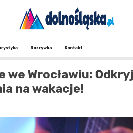
Twoje źrodło informacji z Dolnego Śląska
Dolno
urystyka
Rozrywka
Kontakt
e we Wrocławiu: Odkry
a na wakacje!