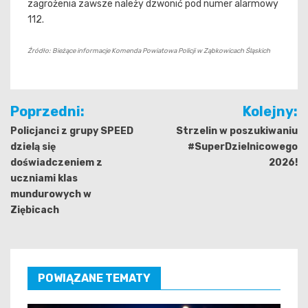
zagrożenia zawsze należy dzwonić pod numer alarmowy
112.
Źródło: Bieżące informacje Komenda Powiatowa Policji w Ząbkowicach Śląskich
Nawigacja
Poprzedni:
Kolejny:
wpisu
Policjanci z grupy SPEED
Strzelin w poszukiwaniu
dzielą się
#SuperDzielnicowego
doświadczeniem z
2026!
uczniami klas
mundurowych w
Ziębicach
POWIĄZANE TEMATY