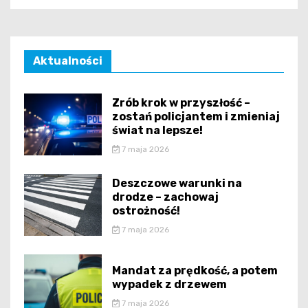
Aktualności
Zrób krok w przyszłość –
zostań policjantem i zmieniaj
świat na lepsze!
7 maja 2026
Deszczowe warunki na
drodze – zachowaj
ostrożność!
7 maja 2026
Mandat za prędkość, a potem
wypadek z drzewem
7 maja 2026