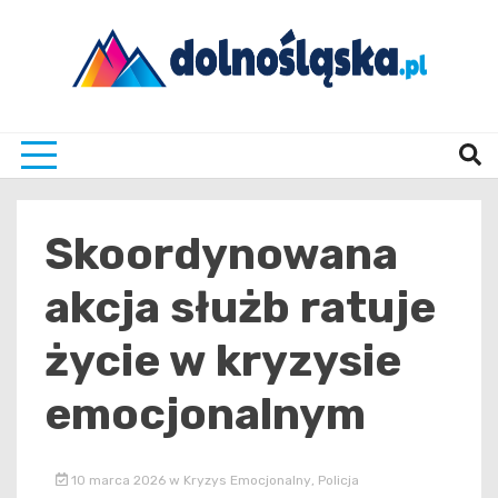
Skip
to
content
Twoje źrodło informacji z Dolnego Śląska
Dolno
Skoordynowana
akcja służb ratuje
życie w kryzysie
emocjonalnym
10 marca 2026
w
Kryzys Emocjonalny
,
Policja