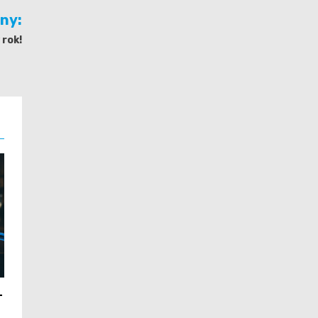
jny:
 rok!
–