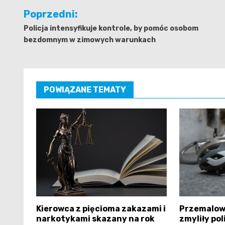
Nawigacja
Poprzedni:
wpisu
Policja intensyfikuje kontrole, by pomóc osobom
bezdomnym w zimowych warunkach
POWIĄZANE TEMATY
Kierowca z pięcioma zakazami i
Przemalow
narkotykami skazany na rok
zmyliły pol