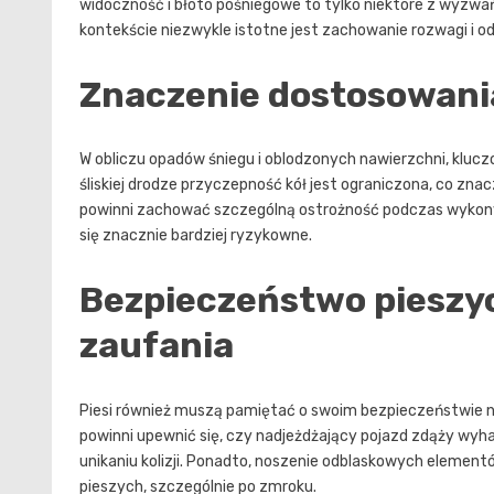
widoczność i błoto pośniegowe to tylko niektóre z wyzwa
kontekście niezwykle istotne jest zachowanie rozwagi i 
Znaczenie dostosowani
W obliczu opadów śniegu i oblodzonych nawierzchni, kluc
śliskiej drodze przyczepność kół jest ograniczona, co z
powinni zachować szczególną ostrożność podczas wykony
się znacznie bardziej ryzykowne.
Bezpieczeństwo pieszyc
zaufania
Piesi również muszą pamiętać o swoim bezpieczeństwie na
powinni upewnić się, czy nadjeżdżający pojazd zdąży w
unikaniu kolizji. Ponadto, noszenie odblaskowych elementó
pieszych, szczególnie po zmroku.