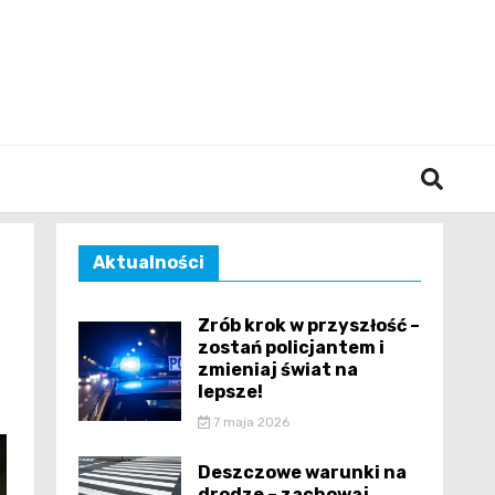
śląska
Aktualności
Zrób krok w przyszłość –
zostań policjantem i
zmieniaj świat na
lepsze!
7 maja 2026
Deszczowe warunki na
drodze – zachowaj