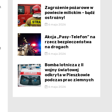
.
Zagrożenie pożarowe w
powiecie milickim – bądź
ostrożny!
6 maja 2026
Akcja „Pasy–Telefon” na
rzecz bezpieczeństwa
na drogach
ą
6 maja 2026
Bomba lotnicza z II
wojny światowej
odkryta w Pieszkowie
podczas prac ziemnych
6 maja 2026