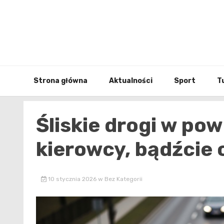
Skip
to
content
Strona główna
Aktualności
Sport
T
Śliskie drogi w pow
kierowcy, bądźcie 
10 stycznia 2026
w
Bez Kategorii