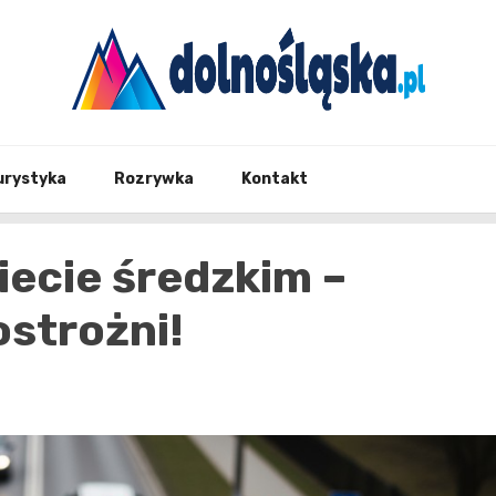
Twoje źrodło informacji z Dolnego Śląska
Dolno
urystyka
Rozrywka
Kontakt
iecie średzkim –
ostrożni!