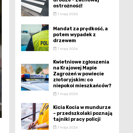
ostrożność!
7 maja 2026
Mandat za prędkość, a
potem wypadek z
drzewem
7 maja 2026
Kwietniowe zgłoszenia
na Krajowej Mapie
Zagrożeń w powiecie
złotoryjskim: co
niepokoi mieszkańców?
7 maja 2026
Kicia Kocia w mundurze
– przedszkolaki poznają
tajniki pracy policji
7 maja 2026