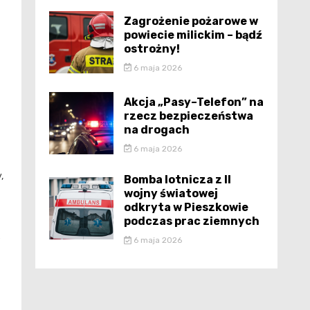
Zagrożenie pożarowe w
powiecie milickim – bądź
ostrożny!
6 maja 2026
Akcja „Pasy–Telefon” na
rzecz bezpieczeństwa
na drogach
6 maja 2026
,
Bomba lotnicza z II
wojny światowej
odkryta w Pieszkowie
podczas prac ziemnych
e
6 maja 2026