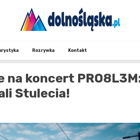
Twoje źrodło informacji z Dolnego Śląska
Dolno
urystyka
Rozrywka
Kontakt
e na koncert PRO8L3M
li Stulecia!