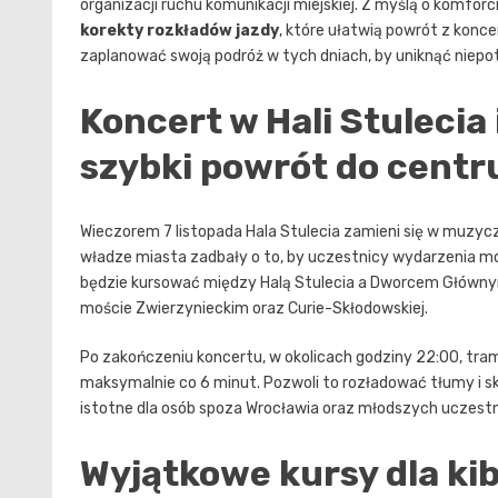
organizacji ruchu komunikacji miejskiej. Z myślą o komf
korekty rozkładów jazdy
, które ułatwią powrót z konc
zaplanować swoją podróż w tych dniach, by uniknąć niepot
Koncert w Hali Stulecia 
szybki powrót do cent
Wieczorem 7 listopada Hala Stulecia zamieni się w muzy
władze miasta zadbały o to, by uczestnicy wydarzenia mo
będzie kursować między Halą Stulecia a Dworcem Głównym, 
moście Zwierzynieckim oraz Curie-Skłodowskiej.
Po zakończeniu koncertu, w okolicach godziny 22:00, tra
maksymalnie co 6 minut. Pozwoli to rozładować tłumy i sk
istotne dla osób spoza Wrocławia oraz młodszych uczest
Wyjątkowe kursy dla kib