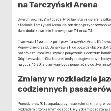
na Tarczyński Arena
Dwa dni później, 9 listopada, Wrocław stanie się areną p
stadionie Tarczyński Arena. Na ten dzień przygotowano 
dwie dodatkowe linie tramwajowe:
T1 oraz T2
.
Tramwaje T1 pojadą z pętli przy Tarczyński Arena (Królewi
Popowickiej oraz pl. Jana Pawła II, co pozwoli kibicom d
natomiast umożliwią szybkie połączenie z centrum handlo
Orląt Lwowskich. Oba kierunki będą obsługiwane w inten
na godz. 16:30, a tramwaje będą pojawiać się co 3-6 minut
Zmiany w rozkładzie jazd
codziennych pasażeró
Poniedziałek, 10 listopada, przyniesie kolejną zmianę: wr
rozkładem przypisanym do sobót. Wyjątkiem pozostaną aut