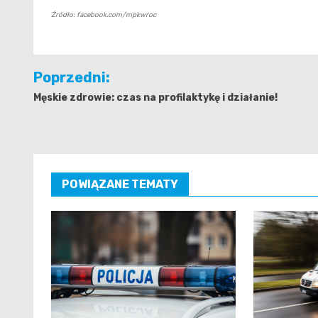
Źródło: facebook.com/mpkwroc
Nawigacja
Poprzedni:
wpisu
Męskie zdrowie: czas na profilaktykę i działanie!
POWIĄZANE TEMATY