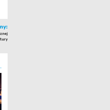
jny:
znej
atury