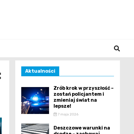
śląska
:
Aktualności
Zrób krok w przyszłość –
zostań policjantem i
zmieniaj świat na
lepsze!
7 maja 2026
Deszczowe warunki na
drodze – zachowaj