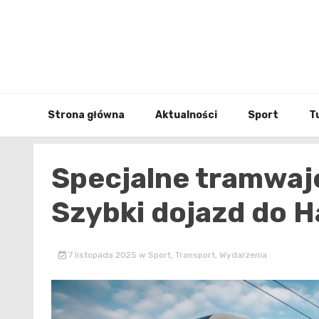
Skip
to
content
Strona główna
Aktualności
Sport
T
Specjalne tramwaj
Szybki dojazd do Ha
7 listopada 2025
w
Sport
,
Transport
,
Wydarzenia