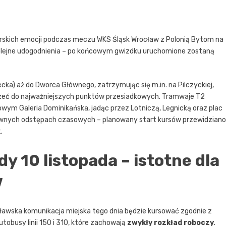
iłkarskich emocji podczas meczu WKS Śląsk Wrocław z Polonią Bytom na
kolejne udogodnienia – po końcowym gwizdku uruchomione zostaną
ecka) aż do Dworca Głównego, zatrzymując się m.in. na Pilczyckiej,
otrzeć do najważniejszych punktów przesiadkowych. Tramwaje T2
wym Galeria Dominikańska, jadąc przez Lotniczą, Legnicką oraz plac
sywnych odstępach czasowych – planowany start kursów przewidziano
.
y 10 listopada – istotne dla
w
ocławska komunikacja miejska tego dnia będzie kursować zgodnie z
obusy linii 150 i 310, które zachowają
zwykły rozkład roboczy
.