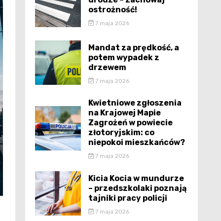
ostrożność!
7 maja 2026
Mandat za prędkość, a
potem wypadek z
drzewem
7 maja 2026
Kwietniowe zgłoszenia
na Krajowej Mapie
Zagrożeń w powiecie
złotoryjskim: co
niepokoi mieszkańców?
7 maja 2026
Kicia Kocia w mundurze
– przedszkolaki poznają
tajniki pracy policji
7 maja 2026