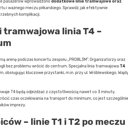
orcie pasażerów wprowadzono
dodatkowe linie tramwajowe oraz
ertu i ważnego meczu piłkarskiego. Sprawdź, jak efektywnie
rzebnych komplikacji.
i tramwajowa linia T4 –
rum
czną arenę podczas koncertu zespołu „PRO8L3M”. Organizatorzy oraz
gli bez problemu wrócić do centrum. Specjalna linia tramwajowa
T4
obsługując kluczowe przystanki, m.in. przy ul. Wróblewskiego, Wajdy
mwaje T4 będą odjeżdżać z częstotliwością nawet co 3 minuty,
rócić czas oczekiwania na transport do minimum, co jest szczególni
ników imprezy.
iców – linie T1 i T2 po meczu