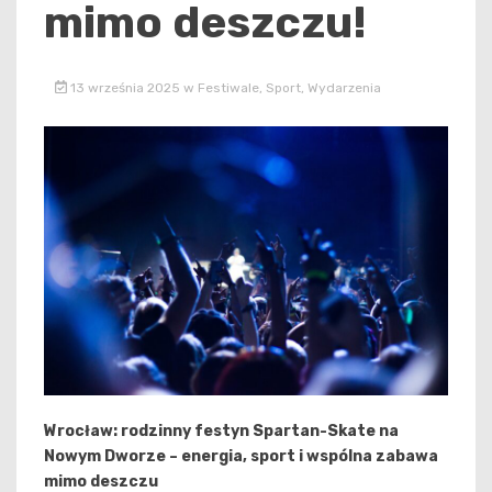
mimo deszczu!
13 września 2025
w
Festiwale
,
Sport
,
Wydarzenia
Wrocław: rodzinny festyn Spartan-Skate na
Nowym Dworze – energia, sport i wspólna zabawa
mimo deszczu