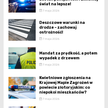
świat na lepsze!
7 maja 2026
Deszczowe warunki na
drodze – zachowaj
ostrożność!
7 maja 2026
Mandat za prędkość, a potem
wypadek z drzewem
7 maja 2026
Kwietniowe zgłoszenia na
Krajowej Mapie Zagrożeń w
powiecie złotoryjskim: co
niepokoi mieszkańców?
7 maja 2026