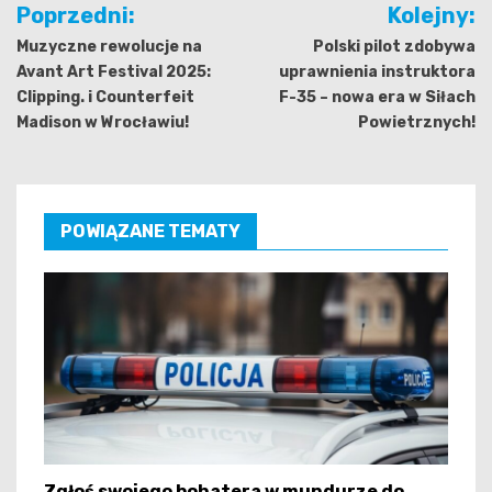
Nawigacja
Poprzedni:
Kolejny:
wpisu
Muzyczne rewolucje na
Polski pilot zdobywa
Avant Art Festival 2025:
uprawnienia instruktora
Clipping. i Counterfeit
F-35 – nowa era w Siłach
Madison w Wrocławiu!
Powietrznych!
POWIĄZANE TEMATY
Zgłoś swojego bohatera w mundurze do