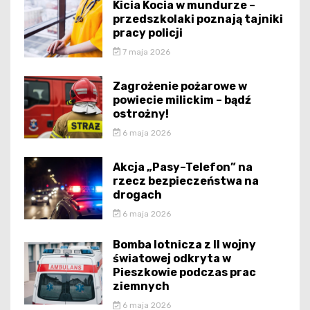
Kicia Kocia w mundurze –
przedszkolaki poznają tajniki
pracy policji
7 maja 2026
Zagrożenie pożarowe w
powiecie milickim – bądź
ostrożny!
6 maja 2026
Akcja „Pasy–Telefon” na
rzecz bezpieczeństwa na
drogach
6 maja 2026
Bomba lotnicza z II wojny
światowej odkryta w
Pieszkowie podczas prac
ziemnych
6 maja 2026