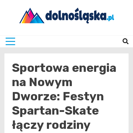
Skip
to
content
Twoje źrodło informacji z Dolnego Śląska
Dolno
Sportowa energia
na Nowym
Dworze: Festyn
Spartan-Skate
łączy rodziny