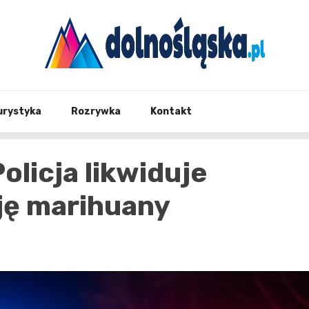
Twoje źrodło informacji z Dolnego Śląska
Dolno
urystyka
Rozrywka
Kontakt
olicja likwiduje
ję marihuany