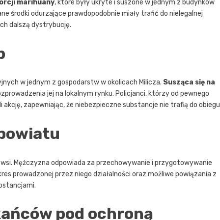
orcji marihuany
, które były ukryte i suszone w jednym z budynków
ne środki odurzające prawdopodobnie miały trafić do nielegalnej
ich dalszą dystrybucję.
b
jnych w jednym z gospodarstw w okolicach Milicza.
Susząca się na
prowadzenia jej na lokalnym rynku. Policjanci, którzy od pewnego
 akcję, zapewniając, że niebezpieczne substancje nie trafią do obiegu
 powiatu
j wsi. Mężczyzna odpowiada za przechowywanie i przygotowywanie
res prowadzonej przez niego działalności oraz możliwe powiązania z
bstancjami.
kańców pod ochroną