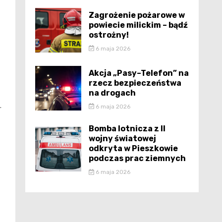
Zagrożenie pożarowe w
powiecie milickim – bądź
ostrożny!
6 maja 2026
Akcja „Pasy–Telefon” na
rzecz bezpieczeństwa
na drogach
.
6 maja 2026
Bomba lotnicza z II
wojny światowej
odkryta w Pieszkowie
podczas prac ziemnych
6 maja 2026