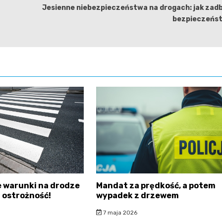
Jesienne niebezpieczeństwa na drogach: jak zad
bezpieczeńs
 warunki na drodze
Mandat za prędkość, a potem
 ostrożność!
wypadek z drzewem
7 maja 2026