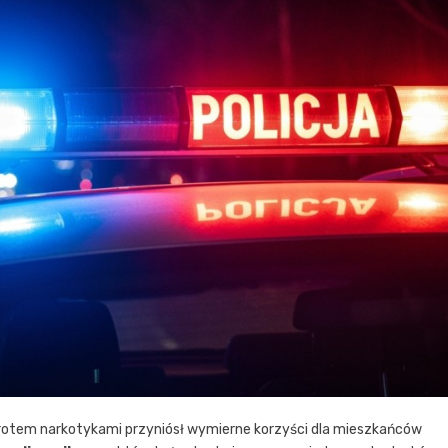
obrotem narkotykami przyniósł wymierne korzyści dla mieszkańców