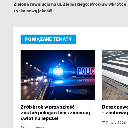
wpisu
Zielona rewolucja na ul. Zielińskiego: Wrocław wkrótce
zyska nową jakość!
POWIĄZANE TEMATY
Zrób krok w przyszłość –
Deszczowe
zostań policjantem i zmieniaj
– zachowaj
świat na lepsze!
7 maja 2026