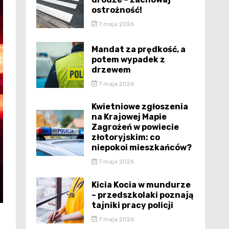
ostrożność!
7 maja 2026
Mandat za prędkość, a
potem wypadek z
drzewem
7 maja 2026
Kwietniowe zgłoszenia
na Krajowej Mapie
Zagrożeń w powiecie
złotoryjskim: co
niepokoi mieszkańców?
7 maja 2026
Kicia Kocia w mundurze
– przedszkolaki poznają
tajniki pracy policji
7 maja 2026