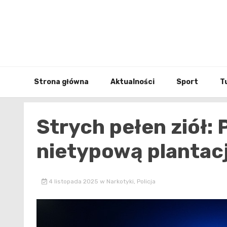
Skip
to
content
Strona główna
Aktualności
Sport
T
Strych pełen ziół: P
nietypową plantac
4 listopada 2025
w
Narkotyki
,
Policja