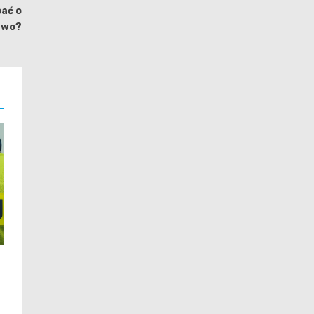
bać o
two?