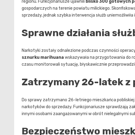
regionu. Funkcjonariusze ujawnili
blisko 300 gotowych p
gospodarczych na terenie powiatu milickiego. Skonfiskowa
sprzedaży, jednak szybka interwencja służb uniemożliwiła 
Sprawne działania służ
Narkotyki zostały odnalezione podczas czynności operacy
sznurku marihuana
wskazywała na przygotowania do roz
czasu monitorowali sytuację, błyskawicznie przeprowadzili
Zatrzymany 26-latek z
Do sprawy zatrzymano 26-letniego mieszkańca pobliskie
narkotyków do sprzedaży. Funkcjonariusze sprawdzają zak
innymi osobami zaangażowanymi w obrót nielegalnymi su
Bezpieczeństwo miesz