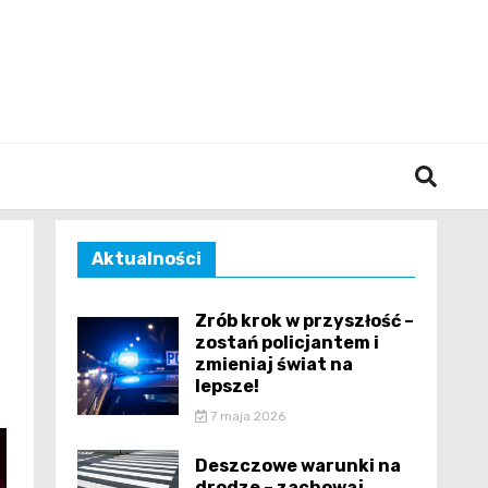
śląska
Aktualności
Zrób krok w przyszłość –
zostań policjantem i
zmieniaj świat na
lepsze!
7 maja 2026
Deszczowe warunki na
drodze – zachowaj