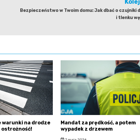
Kole
Bezpieczeństwo w Twoim domu: Jak dbać o czujniki 
i tlenku w
 warunki na drodze
Mandat za prędkość, a potem
 ostrożność!
wypadek z drzewem
7 maja 2026