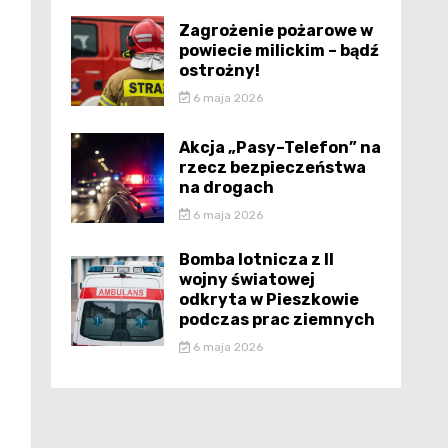
Zagrożenie pożarowe w
powiecie milickim – bądź
ostrożny!
6 maja 2026
Akcja „Pasy–Telefon” na
rzecz bezpieczeństwa
na drogach
6 maja 2026
Bomba lotnicza z II
wojny światowej
odkryta w Pieszkowie
podczas prac ziemnych
6 maja 2026