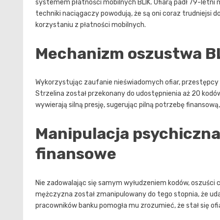
systemem płatności mobilnych BLIK. Ofiarą padł 79-letni m
techniki naciągaczy powodują, że są oni coraz trudniejsi d
korzystaniu z płatności mobilnych.
Mechanizm oszustwa BLI
Wykorzystując zaufanie nieświadomych ofiar, przestępcy d
Strzelina został przekonany do udostępnienia aż 20 kodó
wywierają silną presję, sugerując pilną potrzebę finansową
Manipulacja psychiczna
finansowe
Nie zadowalając się samym wyłudzeniem kodów, oszuści c
mężczyzna został zmanipulowany do tego stopnia, że udał
pracowników banku pomogła mu zrozumieć, że stał się ofi