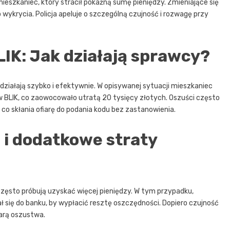
ieszkaniec, który stracił pokaźną sumę pieniędzy. Zmieniające się
o wykrycia. Policja apeluje o szczególną czujność i rozwagę przy
K: Jak działają sprawcy?
ziałają szybko i efektywnie. W opisywanej sytuacji mieszkaniec
w BLIK, co zaowocowało utratą 20 tysięcy złotych. Oszuści często
, co skłania ofiarę do podania kodu bez zastanowienia.
 i dodatkowe straty
zęsto próbują uzyskać więcej pieniędzy. W tym przypadku,
 się do banku, by wypłacić resztę oszczędności. Dopiero czujność
arą oszustwa.