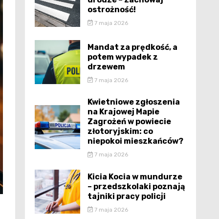
ostrożność!
7 maja 2026
Mandat za prędkość, a
potem wypadek z
drzewem
7 maja 2026
Kwietniowe zgłoszenia
na Krajowej Mapie
Zagrożeń w powiecie
złotoryjskim: co
niepokoi mieszkańców?
7 maja 2026
Kicia Kocia w mundurze
– przedszkolaki poznają
tajniki pracy policji
7 maja 2026