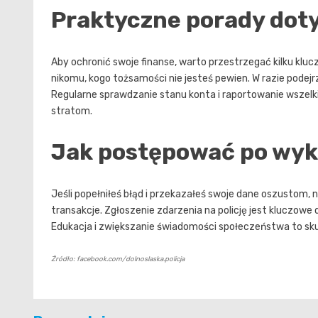
Praktyczne porady dot
Aby ochronić swoje finanse, warto przestrzegać kilku klu
nikomu, kogo tożsamości nie jesteś pewien. W razie podejr
Regularne sprawdzanie stanu konta i raportowanie wszelki
stratom.
Jak postępować po wyk
Jeśli popełniłeś błąd i przekazałeś swoje dane oszustom, 
transakcje. Zgłoszenie zdarzenia na policję jest kluczowe
Edukacja i zwiększanie świadomości społeczeństwa to sk
Źródło: facebook.com/dolnoslaska.policja
Nawigacja