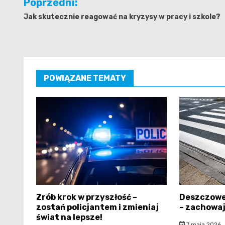
Poprzedni:
wpisu
Jak skutecznie reagować na kryzysy w pracy i szkole?
POWIĄZANE TEMATY
Zrób krok w przyszłość –
Deszczowe
zostań policjantem i zmieniaj
– zachowaj
świat na lepsze!
7 maja 2026