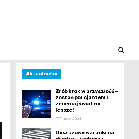
śląska
Aktualności
Zrób krok w przyszłość –
zostań policjantem i
zmieniaj świat na
lepsze!
7 maja 2026
Deszczowe warunki na
drodze – zachowaj