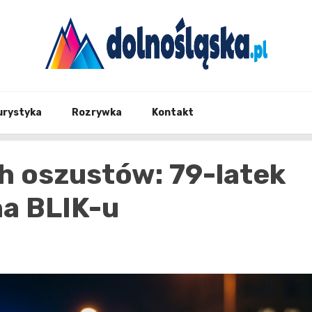
Twoje źrodło informacji z Dolnego Śląska
Dolno
urystyka
Rozrywka
Kontakt
h oszustów: 79-latek
na BLIK-u