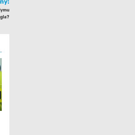
jny:
dymu
ęgla?