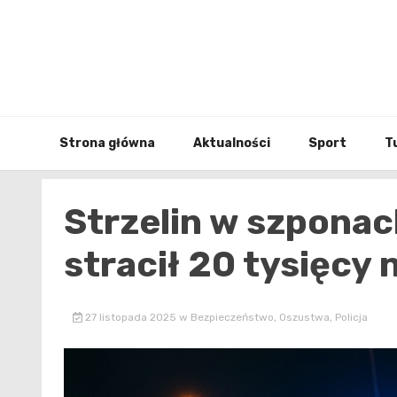
Skip
to
content
Strona główna
Aktualności
Sport
T
Strzelin w szponac
stracił 20 tysięcy 
27 listopada 2025
w
Bezpieczeństwo
,
Oszustwa
,
Policja