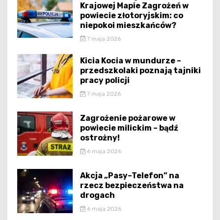
Krajowej Mapie Zagrożeń w
powiecie złotoryjskim: co
niepokoi mieszkańców?
7 maja 2026
Kicia Kocia w mundurze –
przedszkolaki poznają tajniki
pracy policji
7 maja 2026
Zagrożenie pożarowe w
powiecie milickim – bądź
ostrożny!
6 maja 2026
Akcja „Pasy–Telefon” na
rzecz bezpieczeństwa na
drogach
6 maja 2026