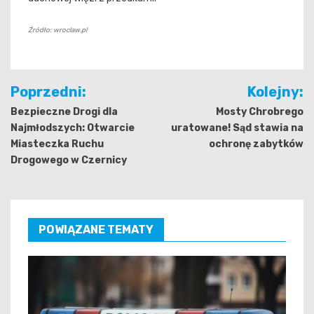
Źródło: wroclaw.pl
Nawigacja
Poprzedni:
Kolejny:
wpisu
Bezpieczne Drogi dla
Mosty Chrobrego
Najmłodszych: Otwarcie
uratowane! Sąd stawia na
Miasteczka Ruchu
ochronę zabytków
Drogowego w Czernicy
POWIĄZANE TEMATY