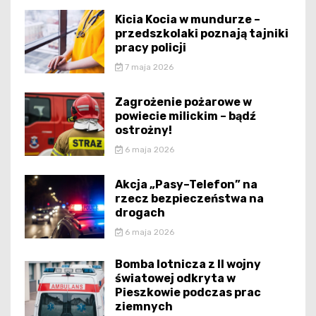
Kicia Kocia w mundurze –
przedszkolaki poznają tajniki
pracy policji
7 maja 2026
Zagrożenie pożarowe w
powiecie milickim – bądź
ostrożny!
6 maja 2026
Akcja „Pasy–Telefon” na
rzecz bezpieczeństwa na
drogach
6 maja 2026
Bomba lotnicza z II wojny
światowej odkryta w
Pieszkowie podczas prac
ziemnych