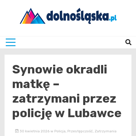
Skip
to
content
Twoje źrodło informacji z Dolnego Śląska
Dolno
Synowie okradli
matkę –
zatrzymani przez
policję w Lubawce
30 kwietnia 2026
w
Policja
,
Przestępczość
,
Zatrzymania