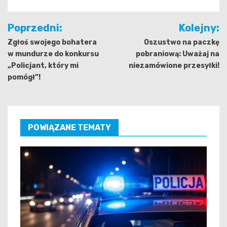
Nawigacja
Poprzedni:
Kolejny:
wpisu
Zgłoś swojego bohatera
Oszustwo na paczkę
w mundurze do konkursu
pobraniową: Uważaj na
„Policjant, który mi
niezamówione przesyłki!
pomógł”!
POWIĄZANE TEMATY