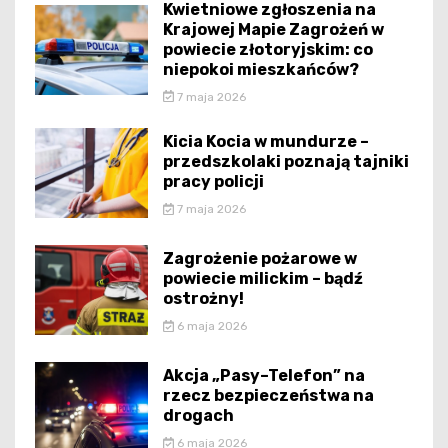
Kwietniowe zgłoszenia na
Krajowej Mapie Zagrożeń w
powiecie złotoryjskim: co
niepokoi mieszkańców?
7 maja 2026
Kicia Kocia w mundurze –
przedszkolaki poznają tajniki
pracy policji
7 maja 2026
Zagrożenie pożarowe w
powiecie milickim – bądź
ostrożny!
6 maja 2026
Akcja „Pasy–Telefon” na
rzecz bezpieczeństwa na
drogach
6 maja 2026