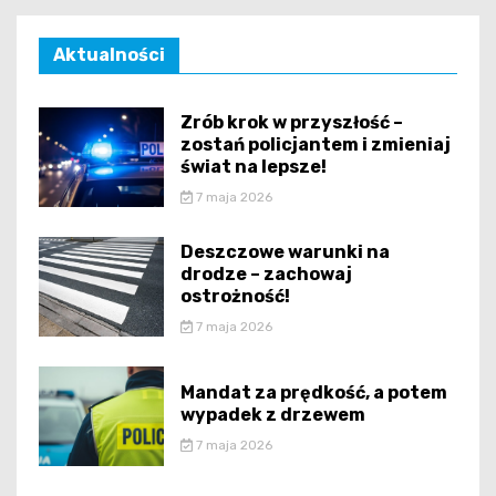
Aktualności
Zrób krok w przyszłość –
zostań policjantem i zmieniaj
świat na lepsze!
7 maja 2026
Deszczowe warunki na
drodze – zachowaj
ostrożność!
7 maja 2026
Mandat za prędkość, a potem
wypadek z drzewem
7 maja 2026