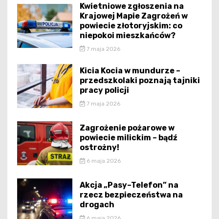
Kwietniowe zgłoszenia na
Krajowej Mapie Zagrożeń w
powiecie złotoryjskim: co
niepokoi mieszkańców?
7 maja 2026
Kicia Kocia w mundurze –
przedszkolaki poznają tajniki
pracy policji
7 maja 2026
Zagrożenie pożarowe w
powiecie milickim – bądź
ostrożny!
6 maja 2026
Akcja „Pasy–Telefon” na
rzecz bezpieczeństwa na
drogach
6 maja 2026