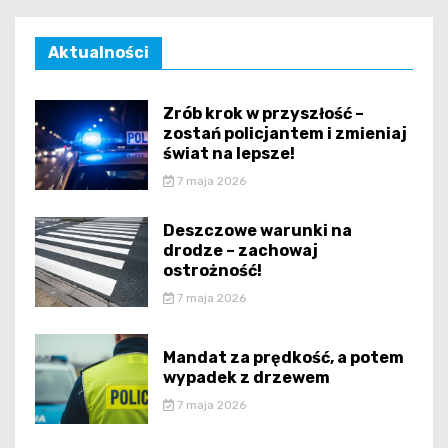
Aktualności
Zrób krok w przyszłość –
zostań policjantem i zmieniaj
świat na lepsze!
7 maja 2026
Deszczowe warunki na
drodze – zachowaj
ostrożność!
7 maja 2026
Mandat za prędkość, a potem
wypadek z drzewem
7 maja 2026