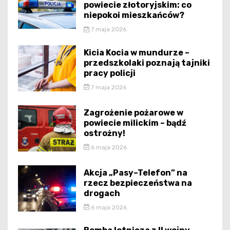
powiecie złotoryjskim: co
niepokoi mieszkańców?
7 maja 2026
Kicia Kocia w mundurze –
przedszkolaki poznają tajniki
pracy policji
7 maja 2026
Zagrożenie pożarowe w
powiecie milickim – bądź
ostrożny!
6 maja 2026
Akcja „Pasy–Telefon” na
rzecz bezpieczeństwa na
drogach
6 maja 2026