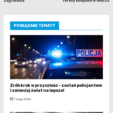
zagrożenia
tereny kolejowe w Miliczu
POWIĄZANE TEMATY
Zrób krok w przyszłość – zostań policjantem
i zmieniaj świat na lepsze!
7 maja 2026