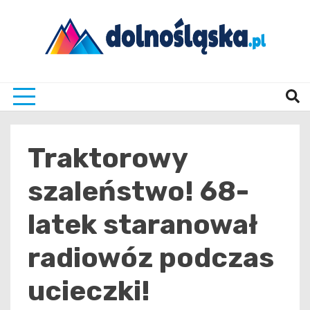
Skip
to
content
Twoje źrodło informacji z Dolnego Śląska
Dolno
Traktorowy
szaleństwo! 68-
latek staranował
radiowóz podczas
ucieczki!