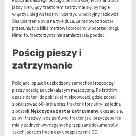
Podczas dalszego pościgu, po kilku kolejnych minutach
jazdy, kierujący traktorem zatrzymał się, by nagle
włączyć bieg wsteczny i uderzyć w policyjny radiowóz.
Siła uderzenia była na tyle duża, że radiowóz został
przesunięty o kilka metrów i obrócony w poprzek drogi.
Mimo to, traktorzysta nie zamierzał się poddać.
Pościg pieszy i
zatrzymanie
Policjanci opuścili uszkodzony samochód i rozpoczęli
pieszy pościg za uciekającym mężczyzną. Po krótkim
czasie dotarli do pobliskiej miejscowości, gdzie zdołali
zlokalizować 68-latka oraz traktor, który ukrył za jedną
z posesji.
Mężczyzna został zatrzymany
; okazało się,
że był trzeźwy, lecz zarówno traktor, jak i przyczepa nie
miały żadnych wymaganych przepisami dokumentów,
takich jak rejestracja czy ubezpieczenie OC.