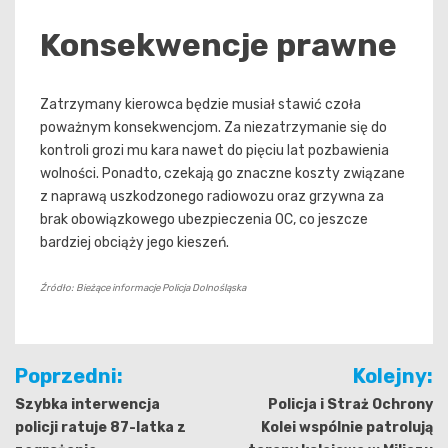
Konsekwencje prawne
Zatrzymany kierowca będzie musiał stawić czoła
poważnym konsekwencjom. Za niezatrzymanie się do
kontroli grozi mu kara nawet do pięciu lat pozbawienia
wolności. Ponadto, czekają go znaczne koszty związane
z naprawą uszkodzonego radiowozu oraz grzywna za
brak obowiązkowego ubezpieczenia OC, co jeszcze
bardziej obciąży jego kieszeń.
Źródło: Bieżące informacje Policja Dolnośląska
Nawigacja
Poprzedni:
Kolejny:
wpisu
Szybka interwencja
Policja i Straż Ochrony
policji ratuje 87-latka z
Kolei wspólnie patrolują