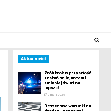
śląska
Aktualności
Zrób krok w przyszłość –
zostań policjantem i
zmieniaj świat na
lepsze!
7 maja 2026
Deszczowe warunki na
drodze – zachowaj