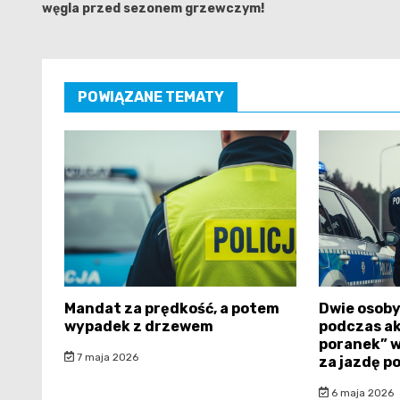
węgla przed sezonem grzewczym!
POWIĄZANE TEMATY
Mandat za prędkość, a potem
Dwie osob
wypadek z drzewem
podczas ak
poranek” w
7 maja 2026
za jazdę p
6 maja 2026