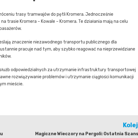
króceniu trasy tramwajów do pętli Kromera. Jednocześnie
na trasie Kromera – Kowale – Kromera. Te działania mają na celu
 pasażerów.
dkreślają znaczenie niezawodnego transportu publicznego dla
eustannie pracuje nad tym, aby szybko reagować na nieprzewidziane
ników.
 służb odpowiedzialnych za utrzymanie infrastruktury transportowej
rawne rozwiązywanie problemów i utrzymanie ciągłości komunikacji
żym mieście.
Kole
ku
Magiczne Wieczory na Pergoli: Ostatnia Szan