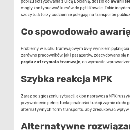
pobliżu skrzyżowania z ulicą Bocianią, doszło do
awarii si
mogły kontynuować kursów do pętli Kowale. Takie incyden
szczytu, którzy codziennie polegają na transportie public
Co spowodowało awarię i
Problemy w ruchu tramwajowym były wynikiem pęknięcia l
zarówno pracowników, jak i pasażerów, zdecydowano się na 
prądu zatrzymała tramwaje
, co wymusiło wprowadzeni
Szybka reakcja MPK
Zaraz po zgłoszeniu sytuacji, ekipa naprawcza MPK ruszyła 
przywrócenie pełnej funkcjonalności trakcji zajmie około
alternatywnych form transportu, aby zredukować wpływ 
Alternatywne rozwiąza