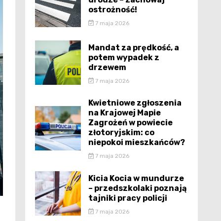
ostrożność!
7 maja 2026
Mandat za prędkość, a
potem wypadek z
drzewem
7 maja 2026
Kwietniowe zgłoszenia
na Krajowej Mapie
Zagrożeń w powiecie
złotoryjskim: co
niepokoi mieszkańców?
7 maja 2026
Kicia Kocia w mundurze
– przedszkolaki poznają
tajniki pracy policji
7 maja 2026