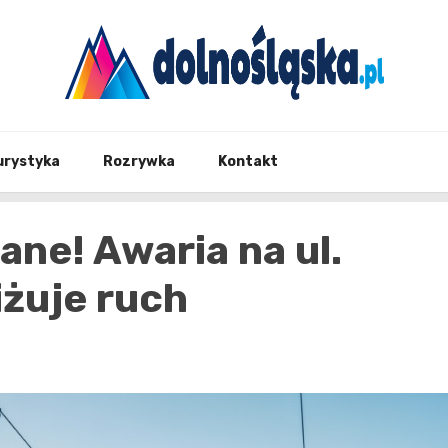
Twoje źrodło informacji z Dolnego Śląska
Dolno
urystyka
Rozrywka
Kontakt
ne! Awaria na ul.
iżuje ruch