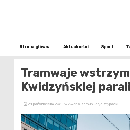
Skip
to
content
Strona główna
Aktualności
Sport
T
Tramwaje wstrzyma
Kwidzyńskiej paral
24 października 2025
w
Awarie
,
Komunikacja
,
Wypadki