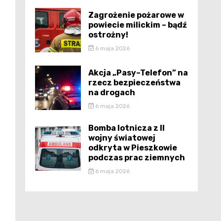
Zagrożenie pożarowe w
powiecie milickim – bądź
ostrożny!
6 maja 2026
Akcja „Pasy–Telefon” na
rzecz bezpieczeństwa
na drogach
6 maja 2026
Bomba lotnicza z II
wojny światowej
odkryta w Pieszkowie
podczas prac ziemnych
6 maja 2026