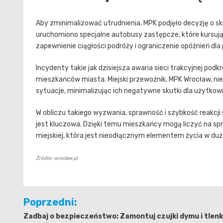
Aby zminimalizować utrudnienia, MPK podjęło decyzję o s
uruchomiono specjalne autobusy zastępcze, które kursują 
zapewnienie ciągłości podróży i ograniczenie opóźnień dla
Incydenty takie jak dzisiejsza awaria sieci trakcyjnej po
mieszkańców miasta. Miejski przewoźnik, MPK Wrocław, ni
sytuacje, minimalizując ich negatywne skutki dla użytkow
W obliczu takiego wyzwania, sprawność i szybkość reakcji
jest kluczowa. Dzięki temu mieszkańcy mogą liczyć na sp
miejskiej, która jest nieodłącznym elementem życia w du
Źródło: wroclaw.pl
Nawigacja
Poprzedni:
wpisu
Zadbaj o bezpieczeństwo: Zamontuj czujki dymu i tlen