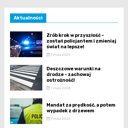
Aktualności
Zrób krok w przyszłość –
zostań policjantem i zmieniaj
świat na lepsze!
7 maja 2026
Deszczowe warunki na
drodze – zachowaj
ostrożność!
7 maja 2026
Mandat za prędkość, a potem
wypadek z drzewem
7 maja 2026