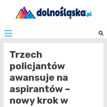
Skip
to
content
Twoje źrodło informacji z Dolnego Śląska
Dolno
Trzech
policjantów
awansuje na
aspirantów –
nowy krok w