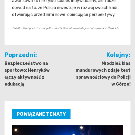
awansowa to nie tylko sukces indywidualny, ale także
dowód na to, że Policja inwestuje w rozwój swoich kadr,
otwierając przed nimi nowe, obiecujące perspektywy.
Źródło: Bieżące informacje Komenda Powiatowa Policji w Ząbkowicach Śląskich
Nawigacja
Poprzedni:
Kolejny:
wpisu
Bezpieczeństwo na
Młodzież klas
sportowo: Henryków
mundurowych zdaje test
łączy aktywność z
sprawnościowy do Policji
edukacją
w Górze!
POWIĄZANE TEMATY