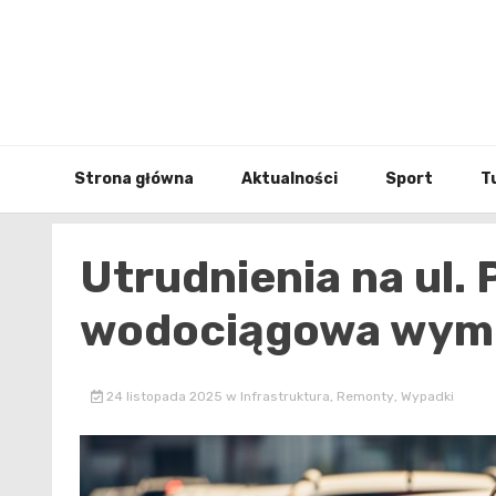
Skip
to
content
Strona główna
Aktualności
Sport
T
Utrudnienia na ul. 
wodociągowa wymu
24 listopada 2025
w
Infrastruktura
,
Remonty
,
Wypadki