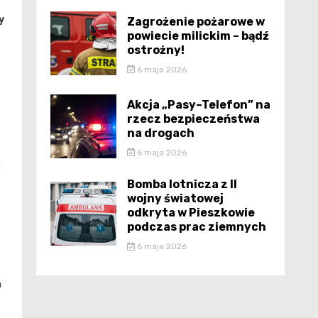
y
Zagrożenie pożarowe w
powiecie milickim – bądź
ostrożny!
6 maja 2026
Akcja „Pasy–Telefon” na
rzecz bezpieczeństwa
na drogach
6 maja 2026
y
Bomba lotnicza z II
wojny światowej
odkryta w Pieszkowie
podczas prac ziemnych
6 maja 2026
a