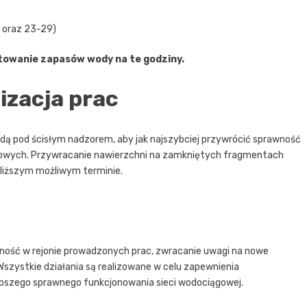
9 oraz 23-29)
towanie zapasów wody na te godziny.
izacja prac
będą pod ścisłym nadzorem, aby jak najszybciej przywrócić sprawność
erowych. Przywracanie nawierzchni na zamkniętych fragmentach
liższym możliwym terminie.
żność w rejonie prowadzonych prac, zwracanie uwagi na nowe
 Wszystkie działania są realizowane w celu zapewnienia
ybszego sprawnego funkcjonowania sieci wodociągowej.