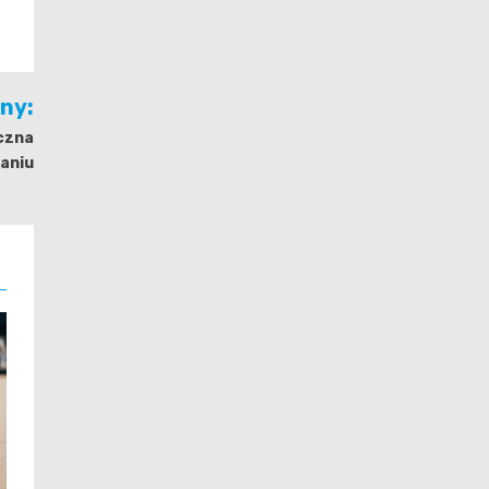
jny:
czna
baniu