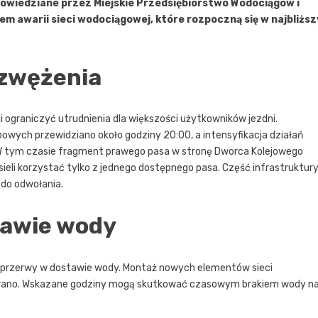
wiedziane przez Miejskie Przedsiębiorstwo Wodociągów i
em awarii sieci wodociągowej, które rozpoczną się w najbliższ
 zwężenia
 ograniczyć utrudnienia dla większości użytkowników jezdni.
wych przewidziano około godziny 20:00, a intensyfikacja działań
. W tym czasie fragment prawego pasa w stronę Dworca Kolejowego
eli korzystać tylko z jednego dostępnego pasa. Część infrastruktur
 do odwołania.
tawie wody
przerwy w dostawie wody. Montaż nowych elementów sieci
0 rano. Wskazane godziny mogą skutkować czasowym brakiem wody n