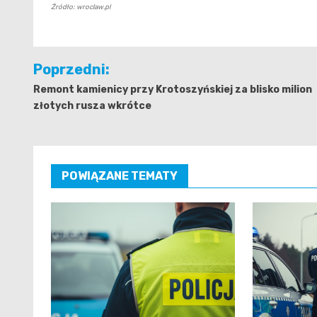
Źródło: wroclaw.pl
Nawigacja
Poprzedni:
wpisu
Remont kamienicy przy Krotoszyńskiej za blisko milion
złotych rusza wkrótce
POWIĄZANE TEMATY