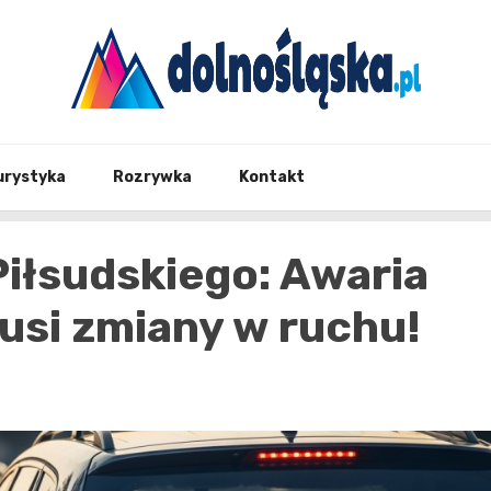
Twoje źrodło informacji z Dolnego Śląska
Dolno
urystyka
Rozrywka
Kontakt
Piłsudskiego: Awaria
si zmiany w ruchu!