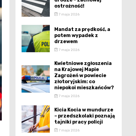
ostrożność!
7 maja 2026
Mandat za prędkość, a
potem wypadek z
drzewem
7 maja 2026
Kwietniowe zgłoszenia
na Krajowej Mapie
Zagrożeń w powiecie
złotoryjskim: co
niepokoi mieszkańców?
7 maja 2026
Kicia Kocia w mundurze
– przedszkolaki poznają
tajniki pracy policji
7 maja 2026