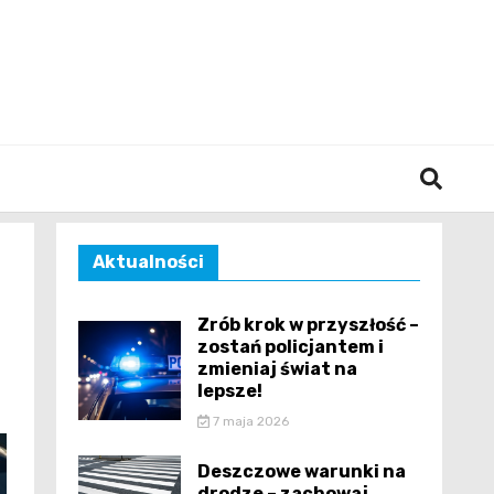
śląska
Aktualności
Zrób krok w przyszłość –
zostań policjantem i
zmieniaj świat na
lepsze!
7 maja 2026
Deszczowe warunki na
drodze – zachowaj