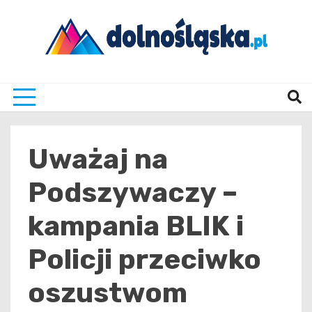
Skip
to
content
Twoje źrodło informacji z Dolnego Śląska
Dolno
Uważaj na
Podszywaczy –
kampania BLIK i
Policji przeciwko
oszustwom