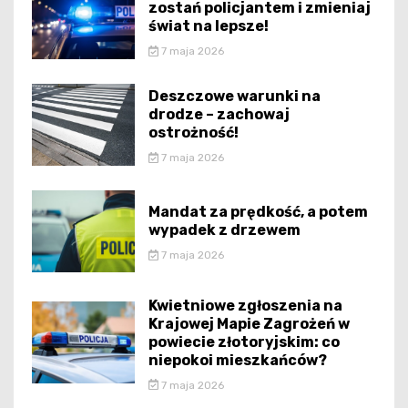
zostań policjantem i zmieniaj
świat na lepsze!
7 maja 2026
Deszczowe warunki na
drodze – zachowaj
ostrożność!
7 maja 2026
Mandat za prędkość, a potem
wypadek z drzewem
7 maja 2026
Kwietniowe zgłoszenia na
Krajowej Mapie Zagrożeń w
powiecie złotoryjskim: co
niepokoi mieszkańców?
7 maja 2026