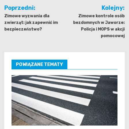
Nawigacja
Poprzedni:
Kolejny:
wpisu
Zimowe wyzwania dla
Zimowe kontrole osób
zwierząt: jak zapewnić im
bezdomnych w Jaworze:
bezpieczeństwo?
Policja i MOPS w akcji
pomocowej
POWIĄZANE TEMATY