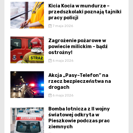
Kicia Kocia w mundurze –
przedszkolaki poznają tajniki
pracy policji
7 maja 2026
Zagrożenie pożarowe w
powiecie milickim – bądź
ostrożny!
6 maja 2026
Akcja „Pasy–Telefon” na
rzecz bezpieczeństwa na
drogach
6 maja 2026
Bomba lotnicza z II wojny
światowej odkryta w
Pieszkowie podczas prac
ziemnych