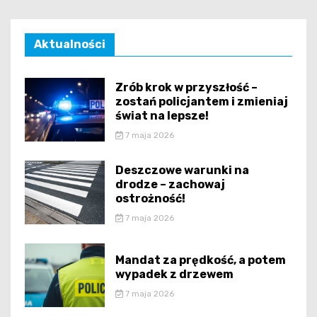
Aktualności
Zrób krok w przyszłość –
zostań policjantem i zmieniaj
świat na lepsze!
7 maja 2026
Deszczowe warunki na
drodze – zachowaj
ostrożność!
7 maja 2026
Mandat za prędkość, a potem
wypadek z drzewem
7 maja 2026