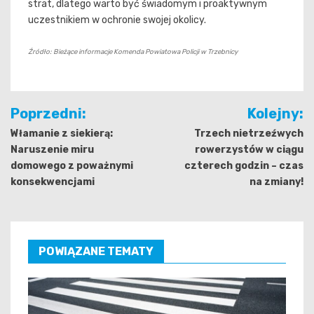
strat, dlatego warto być świadomym i proaktywnym
uczestnikiem w ochronie swojej okolicy.
Źródło: Bieżące informacje Komenda Powiatowa Policji w Trzebnicy
Nawigacja
Poprzedni:
Kolejny:
wpisu
Włamanie z siekierą:
Trzech nietrzeźwych
Naruszenie miru
rowerzystów w ciągu
domowego z poważnymi
czterech godzin – czas
konsekwencjami
na zmiany!
POWIĄZANE TEMATY