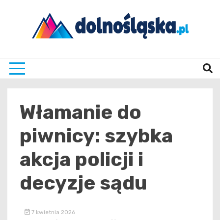
Skip
to
content
Twoje źrodło informacji z Dolnego Śląska
Dolno
Włamanie do
piwnicy: szybka
akcja policji i
decyzje sądu
7 kwietnia 2026