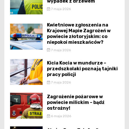
wypadek z drzewem
7 maja 2026
Kwietniowe zgłoszenia na
Krajowej Mapie Zagrożeń w
powiecie złotoryjskim: co
niepokoi mieszkańców?
7 maja 2026
Kicia Kocia w mundurze –
przedszkolaki poznają tajniki
pracy policji
7 maja 2026
Zagrożenie pożarowe w
powiecie milickim – bądź
ostrożny!
6 maja 2026