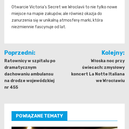
Otwarcie Victoria’s Secret we Wroclavii to nie tylko nowe
miejsce na mapie zakupów, ale również okazja do
zanurzenia się w unikalną atmosferę marki, która
niezmiennie fascynuje od lat.
Nawigacja
Poprzedni:
Kolejny:
wpisu
Ratownicy w szpitalu po
Włoska noc przy
dramatycznym
świecach: zmysłowy
dachowaniu ambulansu
koncert La Notte Italiana
na drodze wojewódzkiej
we Wrocławiu
nr 455
POWIĄZANE TEMATY