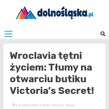
Skip
to
content
Twoje źrodło informacji z Dolnego Śląska
Dolno
Wroclavia tętni
życiem: Tłumy na
otwarciu butiku
Victoria’s Secret!
6 września 2025
w
Moda
,
Otwarcie
,
Zakupy