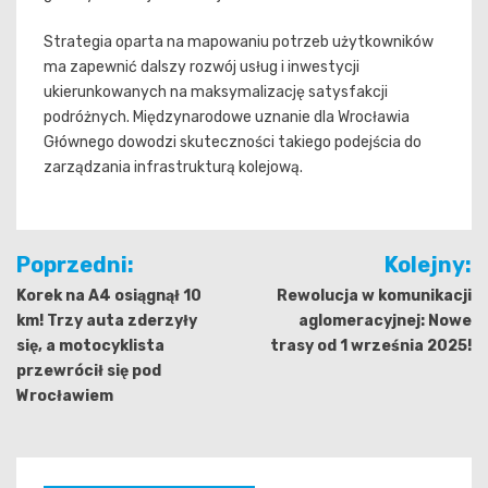
Strategia oparta na mapowaniu potrzeb użytkowników
ma zapewnić dalszy rozwój usług i inwestycji
ukierunkowanych na maksymalizację satysfakcji
podróżnych. Międzynarodowe uznanie dla Wrocławia
Głównego dowodzi skuteczności takiego podejścia do
zarządzania infrastrukturą kolejową.
Nawigacja
Poprzedni:
Kolejny:
wpisu
Korek na A4 osiągnął 10
Rewolucja w komunikacji
km! Trzy auta zderzyły
aglomeracyjnej: Nowe
się, a motocyklista
trasy od 1 września 2025!
przewrócił się pod
Wrocławiem