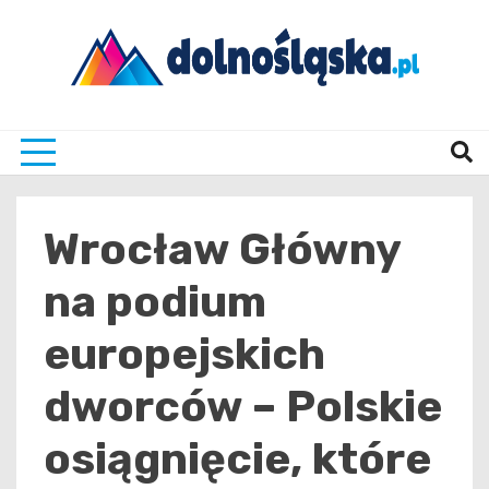
Skip
to
content
Twoje źrodło informacji z Dolnego Śląska
Dolno
Wrocław Główny
na podium
europejskich
dworców – Polskie
osiągnięcie, które