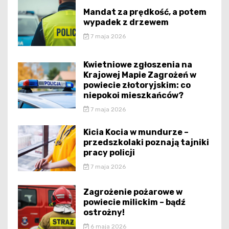
Mandat za prędkość, a potem
wypadek z drzewem
7 maja 2026
Kwietniowe zgłoszenia na
Krajowej Mapie Zagrożeń w
powiecie złotoryjskim: co
niepokoi mieszkańców?
7 maja 2026
Kicia Kocia w mundurze –
przedszkolaki poznają tajniki
pracy policji
7 maja 2026
Zagrożenie pożarowe w
powiecie milickim – bądź
ostrożny!
6 maja 2026