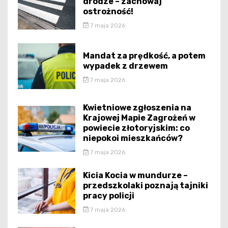
drodze – zachowaj
ostrożność!
7 maja 2026
Mandat za prędkość, a potem
wypadek z drzewem
7 maja 2026
Kwietniowe zgłoszenia na
Krajowej Mapie Zagrożeń w
powiecie złotoryjskim: co
niepokoi mieszkańców?
7 maja 2026
Kicia Kocia w mundurze –
przedszkolaki poznają tajniki
pracy policji
7 maja 2026