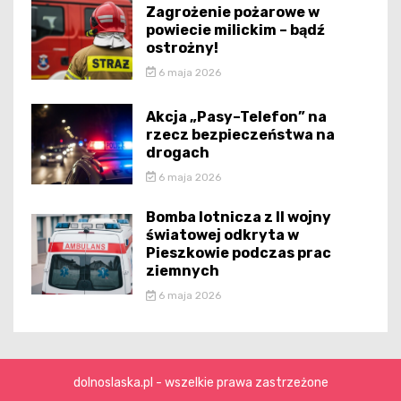
Zagrożenie pożarowe w
powiecie milickim – bądź
ostrożny!
6 maja 2026
Akcja „Pasy–Telefon” na
rzecz bezpieczeństwa na
drogach
6 maja 2026
Bomba lotnicza z II wojny
światowej odkryta w
Pieszkowie podczas prac
ziemnych
6 maja 2026
dolnoslaska.pl - wszelkie prawa zastrzeżone