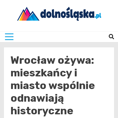
Skip
to
content
Twoje źrodło informacji z Dolnego Śląska
Dolno
Wrocław ożywa:
mieszkańcy i
miasto wspólnie
odnawiają
historyczne