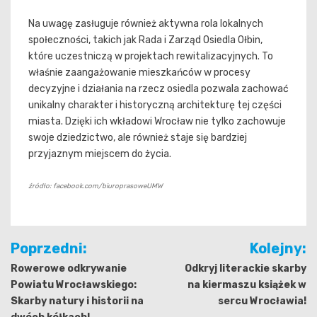
Na uwagę zasługuje również aktywna rola lokalnych
społeczności, takich jak Rada i Zarząd Osiedla Ołbin,
które uczestniczą w projektach rewitalizacyjnych. To
właśnie zaangażowanie mieszkańców w procesy
decyzyjne i działania na rzecz osiedla pozwala zachować
unikalny charakter i historyczną architekturę tej części
miasta. Dzięki ich wkładowi Wrocław nie tylko zachowuje
swoje dziedzictwo, ale również staje się bardziej
przyjaznym miejscem do życia.
źródło: facebook.com/biuroprasoweUMW
Nawigacja
Poprzedni:
Kolejny:
wpisu
Rowerowe odkrywanie
Odkryj literackie skarby
Powiatu Wrocławskiego:
na kiermaszu książek w
Skarby natury i historii na
sercu Wrocławia!